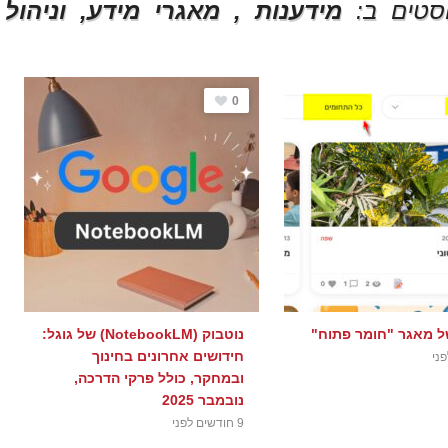
סטים ב:
מידענות , מאגרי מידע, וניהול 
0
ל מאגר "חומר פתוח"
נוטבוק (NotebookLM) של גוגל:
חידושים אחרונים בחינוך
ובמחקר, כולל פרקי הדרכה,
נובמבר 2025
9 חודשים לפני