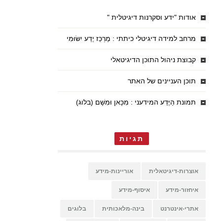
אודות "ידע וסקרנות דיגיטלית "
מרחב למידה דיגיטלי כיתתי : מֶרְכַּז יֶדַע יִשּׂוּמִי
קבוצת ניהול התוכן הדיגיטאלי
תוכן העניינים של האתר
תמונת הַיֶּדַע המידעני : מִכָּאן וּמִשָּׁם (בלוג)
תגיות
אוצרות-דיגיטאלית
אוריינות-מידע
איחזור-מידע
איסוף-מידע
אתרי-אינטרנט
בינה-מלאכותית
בלוגים