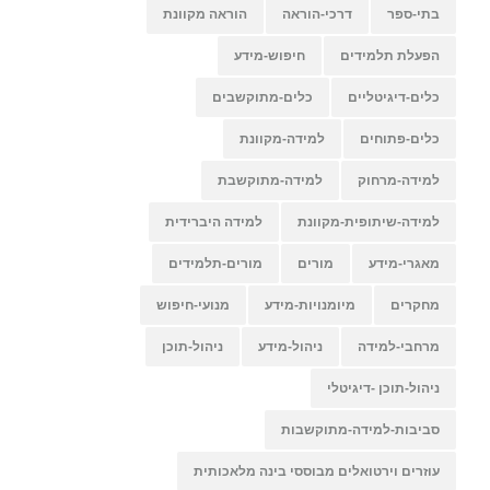
בתי-ספר
דרכי-הוראה
הוראה מקוונת
הפעלת תלמידים
חיפוש-מידע
כלים-דיגיטליים
כלים-מתוקשבים
כלים-פתוחים
למידה-מקוונת
למידה-מרחוק
למידה-מתוקשבת
למידה-שיתופית-מקוונת
למידה היברידית
מאגרי-מידע
מורים
מורים-תלמידים
מחקרים
מיומנויות-מידע
מנועי-חיפוש
מרחבי-למידה
ניהול-מידע
ניהול-תוכן
ניהול-תוכן -דיגיטלי
סביבות-למידה-מתוקשבות
עוזרים וירטואלים מבוססי בינה מלאכותית