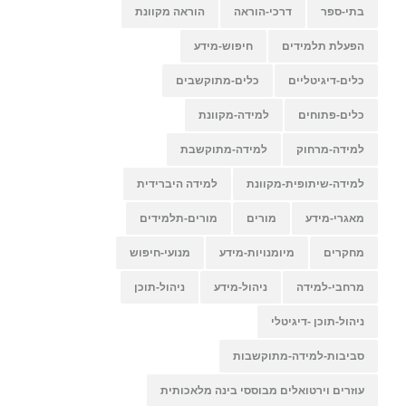
בתי-ספר
דרכי-הוראה
הוראה מקוונת
הפעלת תלמידים
חיפוש-מידע
כלים-דיגיטליים
כלים-מתוקשבים
כלים-פתוחים
למידה-מקוונת
למידה-מרחוק
למידה-מתוקשבת
למידה-שיתופית-מקוונת
למידה היברידית
מאגרי-מידע
מורים
מורים-תלמידים
מחקרים
מיומנויות-מידע
מנועי-חיפוש
מרחבי-למידה
ניהול-מידע
ניהול-תוכן
ניהול-תוכן -דיגיטלי
סביבות-למידה-מתוקשבות
עוזרים וירטואלים מבוססי בינה מלאכותית