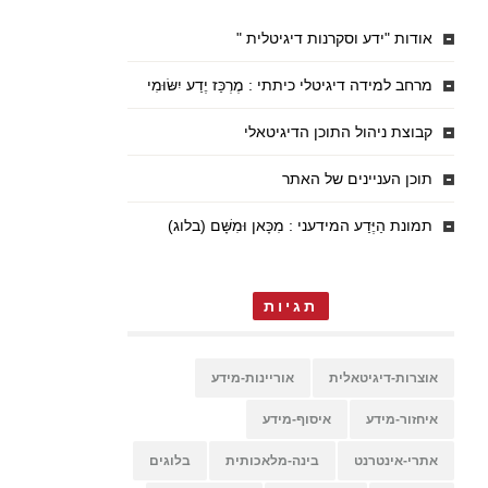
אודות "ידע וסקרנות דיגיטלית "
מרחב למידה דיגיטלי כיתתי : מֶרְכַּז יֶדַע יִשּׂוּמִי
קבוצת ניהול התוכן הדיגיטאלי
תוכן העניינים של האתר
תמונת הַיֶּדַע המידעני : מִכָּאן וּמִשָּׁם (בלוג)
תגיות
אוצרות-דיגיטאלית
אוריינות-מידע
איחזור-מידע
איסוף-מידע
אתרי-אינטרנט
בינה-מלאכותית
בלוגים