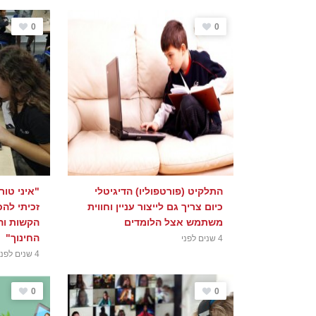
0
0
התלקיט (פורטפוליו) הדיגיטלי
"איני טו
כיום צריך גם לייצור עניין וחווית
זכיתי לה
משתמש אצל הלומדים
הקשות וה
החינוך"
4 שנים לפני
4 שנים לפני
0
0