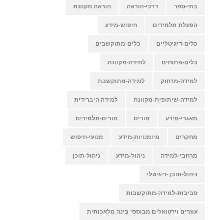
בתי-ספר
דרכי-הוראה
הוראה מקוונת
הפעלת תלמידים
חיפוש-מידע
כלים-דיגיטליים
כלים-מתוקשבים
כלים-פתוחים
למידה-מקוונת
למידה-מרחוק
למידה-מתוקשבת
למידה-שיתופית-מקוונת
למידה היברידית
מאגרי-מידע
מורים
מורים-תלמידים
מחקרים
מיומנויות-מידע
מנועי-חיפוש
מרחבי-למידה
ניהול-מידע
ניהול-תוכן
ניהול-תוכן -דיגיטלי
סביבות-למידה-מתוקשבות
עוזרים וירטואלים מבוססי בינה מלאכותית