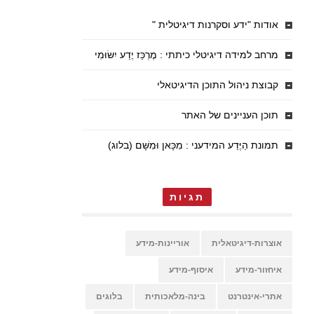
אודות "ידע וסקרנות דיגיטלית "
מרחב למידה דיגיטלי כיתתי : מֶרְכַּז יֶדַע יִשּׂוּמִי
קבוצת ניהול התוכן הדיגיטאלי
תוכן העניינים של האתר
תמונת הַיֶּדַע המידעני : מִכָּאן וּמִשָּׁם (בלוג)
תגיות
אוצרות-דיגיטאלית
אוריינות-מידע
איחזור-מידע
איסוף-מידע
אתרי-אינטרנט
בינה-מלאכותית
בלוגים