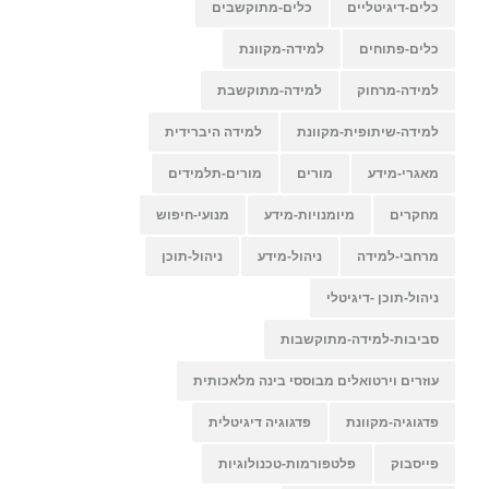
כלים-דיגיטליים
כלים-מתוקשבים
כלים-פתוחים
למידה-מקוונת
למידה-מרחוק
למידה-מתוקשבת
למידה-שיתופית-מקוונת
למידה היברידית
מאגרי-מידע
מורים
מורים-תלמידים
מחקרים
מיומנויות-מידע
מנועי-חיפוש
מרחבי-למידה
ניהול-מידע
ניהול-תוכן
ניהול-תוכן -דיגיטלי
סביבות-למידה-מתוקשבות
עוזרים וירטואלים מבוססי בינה מלאכותית
פדגוגיה-מקוונת
פדגוגיה דיגיטלית
פייסבוק
פלטפורמות-טכנולוגיות