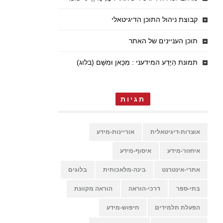
קבוצת ניהול התוכן הדיגיטאלי
תוכן העניינים של האתר
תמונת הַיֶּדַע המידעני : מִכָּאן וּמִשָּׁם (בלוג)
תגיות
אוצרות-דיגיטאלית
אוריינות-מידע
איחזור-מידע
איסוף-מידע
אתרי-אינטרנט
בינה-מלאכותית
בלוגים
בתי-ספר
דרכי-הוראה
הוראה מקוונת
הפעלת תלמידים
חיפוש-מידע