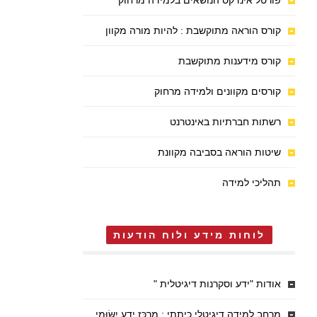
פורטל אינדקס הנושאים בלמידה מרחוק
קורס הוראה מתוקשבת : להיות מורה מקוון
קורס מידענות מתוקשבת
קורסים מקוונים ולמידה מרחוק
רשתות חברתיות באינטרנט
שיטות הוראה בסביבה מקוונת
תהליכי למידה
לוחות מידע ולוח הודעות
אודות "ידע וסקרנות דיגיטלית "
מרחב למידה דיגיטלי כיתתי : מֶרְכַּז יֶדַע יִשּׂוּמִי