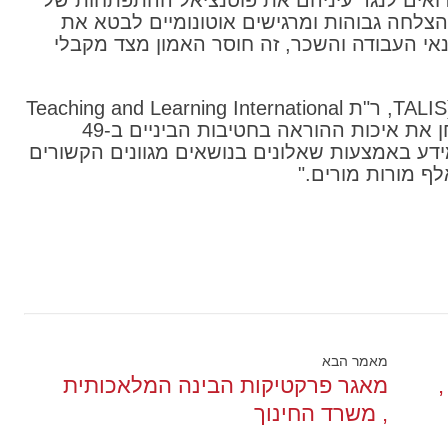
רואים לנגד עיניהם את פוטנציאל ההתפתחות של
צלחה גבוהות ומרגישים אוטונומיים לבטא את
י העבודה והשכר, זה חוסר האמון מצד מקבלי
(TALIS, ר"ת Teaching and Learning International
Survey) שפורסם לאחרונה. המחקר בחן את איכות ההוראה בחטיבות הביניים ב-49
ידע באמצעות שאלונים בנושאים מגוונים הקשורים
מאמר הבא
מאגר פרקטיקות הבינה המלאכותית
, משרד החינוך