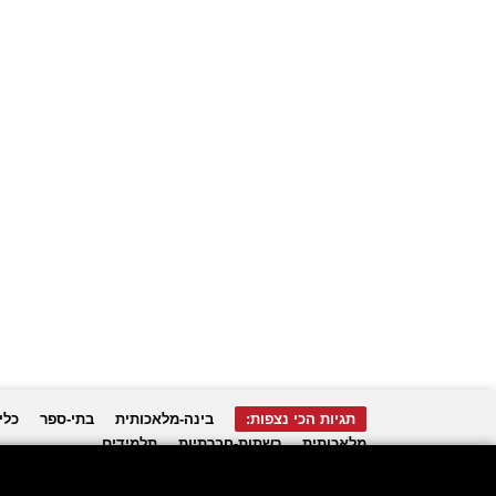
תגיות הכי נצפות:
בינה-מלאכותית
בתי-ספר
כלי
מלאכותית
רשתות-חברתיות
תלמידים