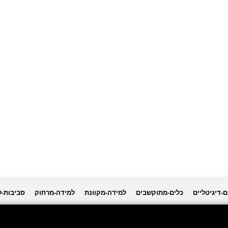
ם-דיגיטליים
כלים-מתוקשבים
למידה-מקוונת
למידה-מרחוק
סביבות-