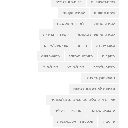
כלים-דיגיטליים
כלים-מתוקשבים
כלים-פתוחים
למידה-מקוונת
למידה-מרחוק
למידה-מתוקשבת
למידה-שיתופית-מקוונת
למידה היברידית
מאגרי-מידע
מורים
מורים-תלמידים
מחקרים
מיומנויות-מידע
מנועי-חיפוש
מרחבי-למידה
ניהול-מידע
ניהול-תוכן
ניהול-תוכן -דיגיטלי
סביבות-למידה-מתוקשבות
עוזרים וירטואלים מבוססי בינה מלאכותית
פדגוגיה-מקוונת
פדגוגיה דיגיטלית
פייסבוק
פלטפורמות-טכנולוגיות