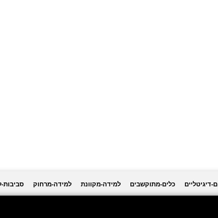
ם-דיגיטליים
כלים-מתוקשבים
למידה-מקוונת
למידה-מרחוק
סביבות-