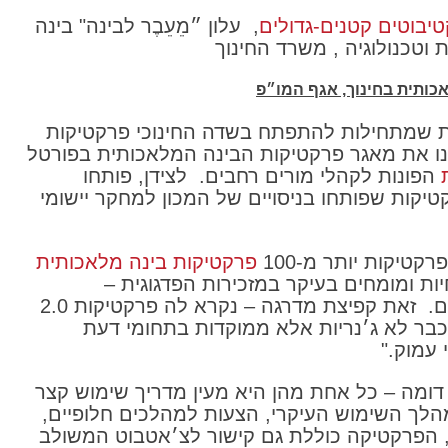
, עלון ״מֵעֵבֶר לבינה" בינה
אכותית בחינוך, אגף המו״פ
 שמתחילות להתפתח בשדה החינוכי פרקטיקות
נו את מאגר פרקטיקות הבינה המלאכותית בפורטל
הפונות לקהלי מורים רחבים. לצידן, פותחו
כ-20 פרקטיקות שפותחו בניסויים של המכון למחקר יישומי
טיקות יותר מ-100
פרקטיקות בינה מלאכותית
ות ומומחים בעיקר במזכירות הפדגוגית –
מפמ״רים ומפמ״ריות, מדריכות ומדריכים. זאת קפיצת מדרגה – נקרא לה פרקטיקות 2.0
כבר לא ג׳נריות אלא ממוקדות בתחומי דעת
 עמוק."
דומה – כל אחת מהן היא מעין מדריך שימוש קצר
הלך השימוש העיקרי, הצעות למהלכים חלופיים,
 הפרקטיקה כוללת גם קישור לצ׳אטבוט המשולב