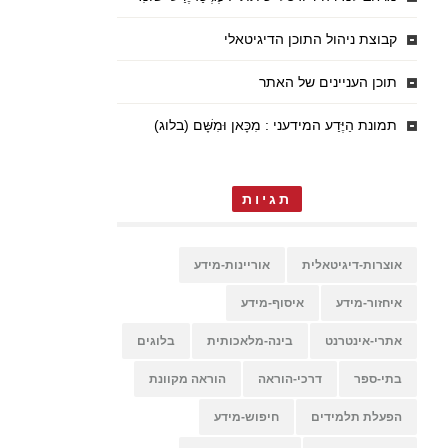
קבוצת ניהול התוכן הדיגיטאלי
תוכן העניינים של האתר
תמונת הַיֶּדַע המידעני : מִכָּאן וּמִשָּׁם (בלוג)
תגיות
אוצרות-דיגיטאלית
אוריינות-מידע
איחזור-מידע
איסוף-מידע
אתרי-אינטרנט
בינה-מלאכותית
בלוגים
בתי-ספר
דרכי-הוראה
הוראה מקוונת
הפעלת תלמידים
חיפוש-מידע