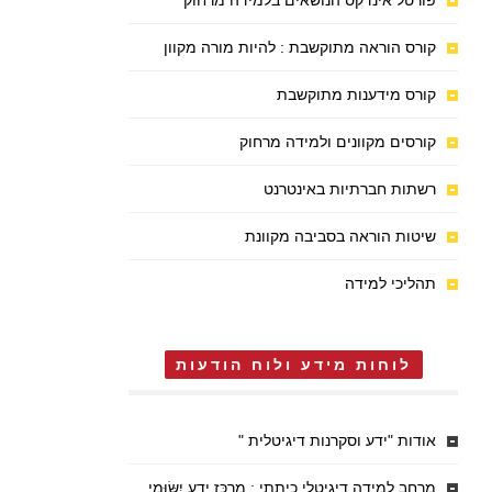
פורטל אינדקס הנושאים בלמידה מרחוק
קורס הוראה מתוקשבת : להיות מורה מקוון
קורס מידענות מתוקשבת
קורסים מקוונים ולמידה מרחוק
רשתות חברתיות באינטרנט
שיטות הוראה בסביבה מקוונת
תהליכי למידה
לוחות מידע ולוח הודעות
אודות "ידע וסקרנות דיגיטלית "
מרחב למידה דיגיטלי כיתתי : מֶרְכַּז יֶדַע יִשּׂוּמִי