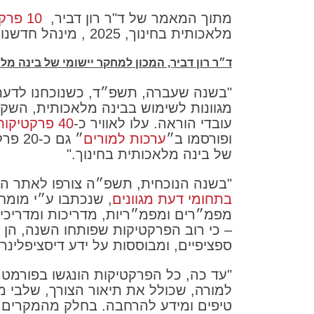
מתוך המאמר של ד"ר רון דביר,
10 פרקטיבוטים קטנים-גדולים
מלאכותית בחינוך, 2025 , מינהל חדשנות וטכנולוגיה , משרד החינוך
ד״ר רון דביר, המכון למחקר יישומי של בינה מל
"בשנה שעברה, תשפ״ד, כשנוכחנו לדעת
מגוונות לשימוש בבינה מלאכותית, השק
עובדי הוראה. עלו לאוויר כ-
40 פרקטיקות
ופורסמו ב״
ערכות למורים
״ גם 
של בינה מלאכותית בחינוך."
"בשנה הנוכחית, תשפ״ה צורפו לאתר הפרק
בתחומי דעת מגוונים
, שנכתבו ע״י מומחי
– כי רוב הפרקטיקות שפותחו השנה, הן 
ספציפיים, ומבוססות על ידע דיסציפלינרי
"עד כה, כל הפרקטיקות הונגשו בפורמט 
למורה, שכולל את תיאור הצורך, שלבי מ
טיפים ומידע להרחבה. בחלק מהמקרים,