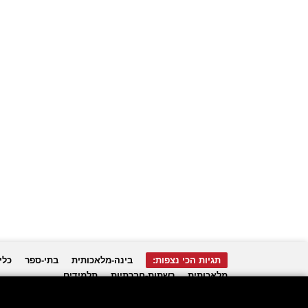
תגיות הכי נצפות:
בינה-מלאכותית
בתי-ספר
כלי
מלאכותית
רשתות-חברתיות
תלמידים