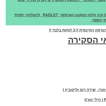
בקורסים המקוונים שהעברתי למורים (14 שנים) זכה הלוח המקוון השיתופי PADLET להצלחה יחסית
י הספר,
י הסקירה