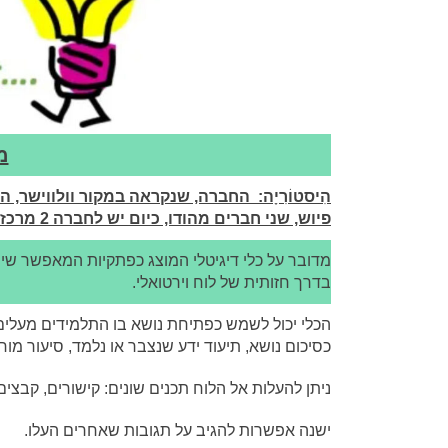
מ
פיוש, שני חברים מהודו, כיום יש לחברה 2 מרכזי פיתוח : אחד בסינגפור והשני בסאן פרנסיסקו .
מדובר על כלי דיגיטלי המוצג כפתקיות המאפשר שיתו
בדרך חזותית של לוח וירטואלי.
הכלי יכול לשמש כפתיחת נושא בו התלמידים מעלים
כסיכום נושא, תיעוד ידע שנצבר או נלמד, סיעור מוח
ניתן להעלות אל הלוח תכנים שונים: קישורים, קבצים, 
ישנה אפשרות להגיב על תגובות שאחרים העלו.