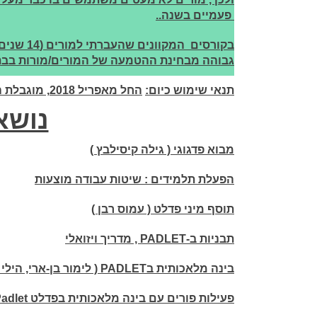
פעמיים בשנה..
גבוהה מבחינת ההטמעה של המורים/מורות בבת
תנאי שימוש כיום:
החל מאפריל 2018, מוגבלת הגרסה החינמית ל-3 לוחות בלבד !!
נושא
מבוא פדגוגי ( גילה קיסילבץ )
הפעלת תלמידים : שיטות עבודה מוצעות
תוסף מיני פדלט ( עמוס רבן )
תבניות ב-PADLET , מדריך ויזואלי
בינה מלאכותית בPADLET ( לימור בן-ארי, הילי זוורו , שירה רוט זליקוביץ )
פעילות פורים עם בינה מלאכותית בפדלט Padlet ( הילי זוורו)