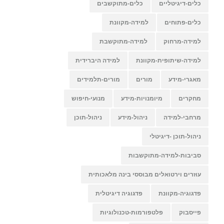
כלים-דיגיטליים
כלים-מתוקשבים
כלים-פתוחים
למידה-מקוונת
למידה-מרחוק
למידה-מתוקשבת
למידה-שיתופית-מקוונת
למידה היברידית
מאגרי-מידע
מורים
מורים-תלמידים
מחקרים
מיומנויות-מידע
מנועי-חיפוש
מרחבי-למידה
ניהול-מידע
ניהול-תוכן
ניהול-תוכן -דיגיטלי
סביבות-למידה-מתוקשבות
עוזרים וירטואלים מבוססי בינה מלאכותית
פדגוגיה-מקוונת
פדגוגיה דיגיטלית
פייסבוק
פלטפורמות-טכנולוגיות