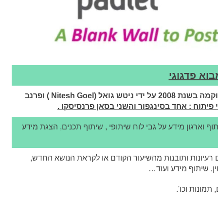
בוא פדגוגי
הִיסטוֹרִיָה: החברה, שנקראה במקור וולווישר, הוקמה בשנת 2008 על ידי ניטש גואל (Nitesh Goel ) ופרנב
ף וארגון מידע על גבי לוח שיתופי , שיתוף תכנים, הצגת מידע
 רעיונות ותובנות מהשיעור הקודם או לקראת הנושא החדש,
ין, שיתוף מידע ועוד…
תמונות וכו'.