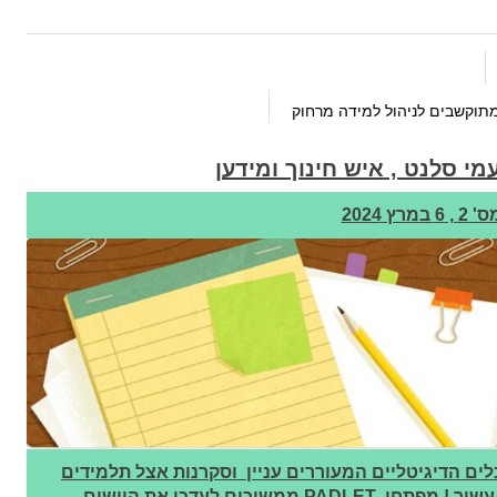
תוקשבים לניהול למידה מרחוק
י סלנט , איש חינוך ומידען
מרץ 2024
PADLE נחשב כאחד הכלים הדיגיטליים המעוררים עניין וסקרנות אצל תלמידים
ולכן , מורים לא מעטים משתמשים בו כבר מעל עשור ! מפתחי PADLET ממשיכים לעדכן את היישום