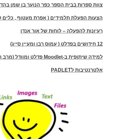
צוות ספרות בבית הספר כפר הנוער בן שמן בהדרכת
הצעות הפעלת תלמידים ( אפרת מעטוף , כלים קט
רעיונות להפעלה – לוחות של אור אנדן
12 חידושים בפדלט ( עמוס רבן ומעיין סייג)
למידה שיתופית ב-Moodlet פדלט ומוודל (מרב רוטרי סבן, סמינר הקיבוצים )
אלטרנטיבות לPADLET