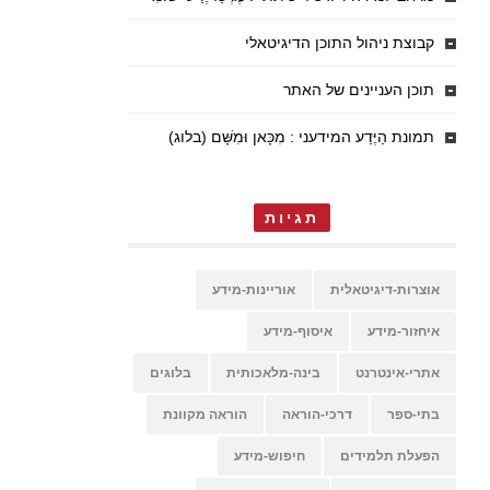
קבוצת ניהול התוכן הדיגיטאלי
תוכן העניינים של האתר
תמונת הַיֶּדַע המידעני : מִכָּאן וּמִשָּׁם (בלוג)
תגיות
אוצרות-דיגיטאלית
אוריינות-מידע
איחזור-מידע
איסוף-מידע
אתרי-אינטרנט
בינה-מלאכותית
בלוגים
בתי-ספר
דרכי-הוראה
הוראה מקוונת
הפעלת תלמידים
חיפוש-מידע