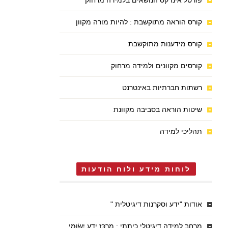
פורטל אינדקס הנושאים בלמידה מרחוק
קורס הוראה מתוקשבת : להיות מורה מקוון
קורס מידענות מתוקשבת
קורסים מקוונים ולמידה מרחוק
רשתות חברתיות באינטרנט
שיטות הוראה בסביבה מקוונת
תהליכי למידה
לוחות מידע ולוח הודעות
אודות "ידע וסקרנות דיגיטלית "
מרחב למידה דיגיטלי כיתתי : מֶרְכַּז יֶדַע יִשּׂוּמִי