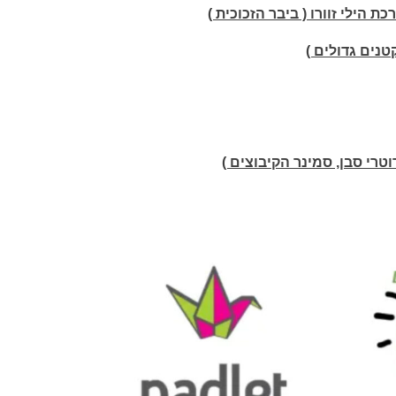
 הילי זוורו ( ביבר הזכוכית )
נים גדולים )