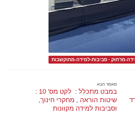
דה-מרחוק
·
סביבות-למידה-מתוקשבות
מאמר הבא
במבט מתכלל : לקט מס' 10 :
ד
שיטות הוראה , מחקרי חינוך,
וסביבות למידה מקוונות