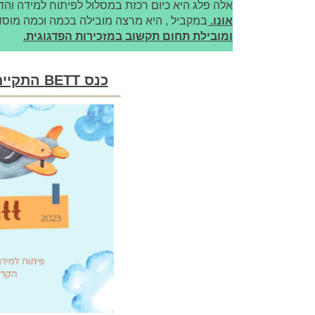
אלה פלג היא כיום רכזת במסלול לפיתוח למידה והד
אונו.
במקביל , היא מרצה מובילה בכמה וכמה מוס
ומובילת תחום תקשוב במזכירות הפדגוגית.
כנס BETT התקיים בלונדון בחודש מרץ 2023