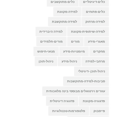
כלים-דיגיטליים
כלים-מתוקשבים
כלים-פתוחים
למידה-מקוונת
למידה-מרחוק
למידה-מתוקשבת
למידה-שיתופית-מקוונת
למידה היברידית
מאגרי-מידע
מורים
מורים-תלמידים
מחקרים
מיומנויות-מידע
מנועי-חיפוש
מרחבי-למידה
ניהול-מידע
ניהול-תוכן
ניהול-תוכן -דיגיטלי
סביבות-למידה-מתוקשבות
עוזרים וירטואלים מבוססי בינה מלאכותית
פדגוגיה-מקוונת
פדגוגיה דיגיטלית
פייסבוק
פלטפורמות-טכנולוגיות