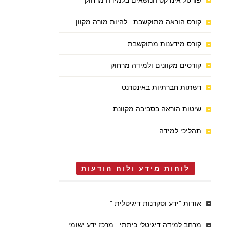
פורטל אינדקס הנושאים בלמידה מרחוק
קורס הוראה מתוקשבת : להיות מורה מקוון
קורס מידענות מתוקשבת
קורסים מקוונים ולמידה מרחוק
רשתות חברתיות באינטרנט
שיטות הוראה בסביבה מקוונת
תהליכי למידה
לוחות מידע ולוח הודעות
אודות "ידע וסקרנות דיגיטלית "
מרחב למידה דיגיטלי כיתתי : מֶרְכַּז יֶדַע יִשּׂוּמִי