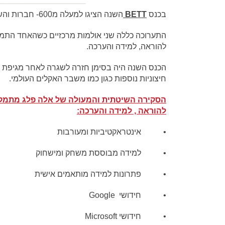
בכנס
BETT
השנה הציגו למעלה מ600- חברות והשתתפו בו מעל ל30,000- אנשי חינוך.
התערוכה כללה שני אולמות מרכזיים כשהאחד התמקד 
להוראה, למידה והערכה.
הכנס השנה היה בסימן חזרה לשגרה לאחר מגיפת הק
חיצוניות נוספות כגון כמו משבר האקלים העולמי.
הסקירה השיטתית והמעולה של אלה פלג מתמקדת
להוראה , למידה והערכה:
• אינטראקטיביות ומעורבות
• למידה מבוססת משחק ומישחוק
• פתרונות למידה מותאמים אישית
• חידושי Google
• חידושי Microsoft