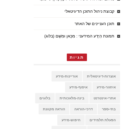
קבוצת ניהול התוכן הדיגיטאלי
תוכן העניינים של האתר
תמונת הַיֶּדַע המידעני : מִכָּאן וּמִשָּׁם (בלוג)
תגיות
אוצרות-דיגיטאלית
אוריינות-מידע
איחזור-מידע
איסוף-מידע
אתרי-אינטרנט
בינה-מלאכותית
בלוגים
בתי-ספר
דרכי-הוראה
הוראה מקוונת
הפעלת תלמידים
חיפוש-מידע