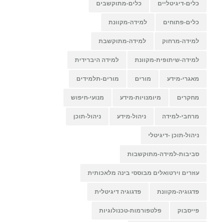
כלים-דיגיטליים
כלים-מתוקשבים
כלים-פתוחים
למידה-מקוונת
למידה-מרחוק
למידה-מתוקשבת
למידה-שיתופית-מקוונת
למידה היברידית
מאגרי-מידע
מורים
מורים-תלמידים
מחקרים
מיומנויות-מידע
מנועי-חיפוש
מרחבי-למידה
ניהול-מידע
ניהול-תוכן
ניהול-תוכן -דיגיטלי
סביבות-למידה-מתוקשבות
עוזרים וירטואלים מבוססי בינה מלאכותית
פדגוגיה-מקוונת
פדגוגיה דיגיטלית
פייסבוק
פלטפורמות-טכנולוגיות