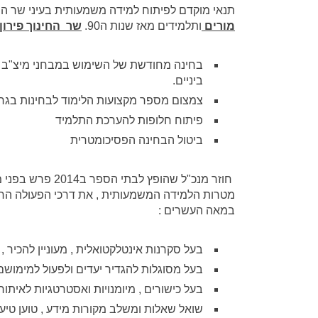
תנאי מוקדם לפיתוח למידה משמעותית בעיני שר החינ
מורים
ותלמידים מאז שנות ה90.
שר החינוך פירון
בחינה מחודשת של השימוש במבחני מיצ"ב ב
ביניים.
צמצום מספר מקצועות הלימוד לבחינות בגר
פיתוח חלופות להערכת התלמיד
ביטול הבחינה הפסיכומטרית
חוזר מנכ"ל שהופץ
מטרות הלמידה המשמעותית , את דרכי הפעולה החדש
במאה העשרים :
בעל סקרנות אינטלקטואלית , מעוניין להכיר , 
בעל מסוגלות להגדיר יעדים ולפעול למימושם
בעל כישורים , מיומנויות ואסטרטגיות לאיתור 
שואל שאלות ומשלב מקורות מידע , טוען טיעו