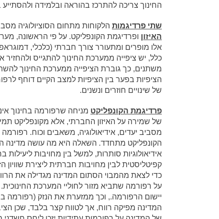
החינוך צריכה להתרכז בהוראה ובלמידה ולהסתייע בט
שתי פרדיגמות
הלקוחות מתחום הסוציולוגיה מסב
האיזון
ופרדיגמת הקונפליקט. על פי הראשונה, מערכ
אלו מופרים ומתעורר צורך חברתי (כלכלי, דמוגראפי
כלל, יש ציפייה ממערכת החינוך להתגייס ולהחזיר א
משתנים, כך גוברת הציפייה ממערכת החינוך להשתנו
הציפיות בפער בין הציפיות למצב הקיים דוחף לרפ
של שינויים חוזרים ונשנים.
פרדיגמת הקונפליקט
מניחה שרפורמה בחינוך אינ
של שמירה על האיזון החברתי, אלא מקונפליקט תמיד
מסביב יעדים, אידיאולוגיה, משאבים וכוח. רפור
הקונפליקט מתחדד. השאלה היא מה עושה מדינה השר
אידיאולוגיות סותרות, למשל בין מחויבות ליעילות 
קפיטליסטית לבין מחויבות חברתית ליצירת שוויון הז
כדי לצאת מהמבוי הסתום המדינה מגדילה את הרווח
על רפורמה שתביא מזור לחוליי המערכת החינוכית. 
יישום הרפורמה., וכך ממזערת את הנזק (רפורמה בחי
המדינה מפיקה רווח, אך לטווח קצר בלבד, שכן הציב
של המדינה על רפורמות עתידיות יזכו ליחס חשדני מ