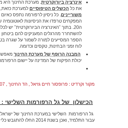
אינרציה ביורוקרטית
. מערכת החינוך היא מ
את כל
הכשלים הטיפוסיים
למערכת כזאת, 
משוריינים
. כל ניסיון לרפורמה נתפס כאיום 
ה20. בתוך "האינרציה הביורוקרטית" יש לכ
להשתחרר מהרגלים המעניקים להם ביטחון בע
הספר המסייעים למורה לשמור על שגרה בטו
לוח זמני הבחינות, טקסים וכדומה.
המבנה הרופף של מערכת החינוך
מאפשר 
יכולת הפיקוח של המדינה על יישום הרפורמה.
מקור וקרדיט : פרופסור חיים גזיאל , הד החינוך , 2007
הכישלון של גל הרפורמות השלישי :
גל הרפורמות השלישי במערכת החינוך של ישראל הוג
עבור התלמיד, ואכן בשנת 2014 החלו להתגבש כלי מדיניות אשר נועדו למטרה זו.