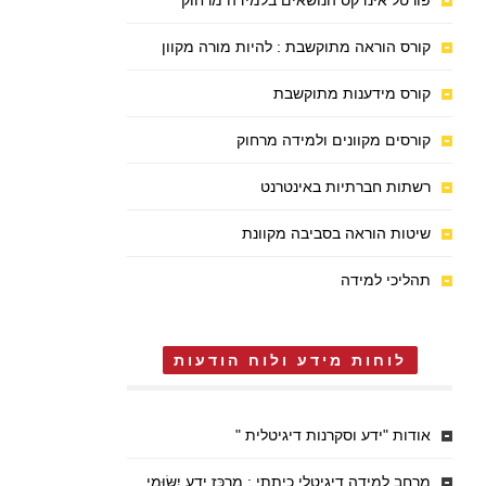
פורטל אינדקס הנושאים בלמידה מרחוק
קורס הוראה מתוקשבת : להיות מורה מקוון
קורס מידענות מתוקשבת
קורסים מקוונים ולמידה מרחוק
רשתות חברתיות באינטרנט
שיטות הוראה בסביבה מקוונת
תהליכי למידה
לוחות מידע ולוח הודעות
אודות "ידע וסקרנות דיגיטלית "
מרחב למידה דיגיטלי כיתתי : מֶרְכַּז יֶדַע יִשּׂוּמִי