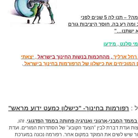
"זה מטריף אותי כל פעם מחדש: התחלתם רפורמה? – תנו לה 5 שנים לפני
ומה רע בה. חוסר היציבות גורם
א ישתנו…"
י סלנט , מידען
רחל ארליך
, מהחכמות בנשות החינוך בישראל
, יצאתי
המוכיחים את כישלון של הרפורמות בחינוך בישראל
.
ל :
רפורמות בחינוך- "כישלון כמעט ידוע מראש"
ממד המבני-ארגוני ואנרגיה פחותה בממד הפדגוגי
. זהו,
צות ועדת דברת לבין "הצעד הקובע" של הסתדרות המורים. ועדת
ור שיש לשים את המוקד במקום אחר. רפורמה נכונה במערכת