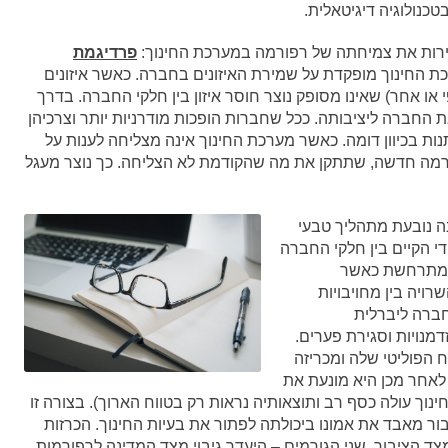
כנולוגיה דיגיטאלית.
ירות את צמיחתה של רפורמה במערכת החינוך:
פרדיגמת
ת החינוך מופקדת על שמירת האיזונים בחברה. כאשר איזונים
 או אחר) שאינו מסופק נוצר חוסר איזון בין חלקי החברה. בדרך
ת החברה ליציבותה. ככל שחברות הופכות מודרניות יותר וצרכיהן
ת בכיוון דומה. כאשר מערכת החינוך אינה מצליחה לענות על
ורמה חדשה, שתתקן את מה שהקודמת לא הצליחה. כך נוצר מעגל
ה נובעת מתהליך טבעי
י הקיים בין חלקי החברה
מה מתרחשת כאשר
ויה בין מחויבויות
בחברה ליברלית
דמנויות וסגירת פערים.
 הפוליטי שלה ומכריזה
לאחר מכן היא מונעת את
נוך עולה כסף רב ותוצאותיה נראות רק בטווח הארוך). בצורה זו
ור מאבד את אמונו ביכולתה לפתור את בעיות החינוך. הכרזות
צד הציבור. שני הגורמים – היעדר גיבוי מצד המדינה לרפורמות