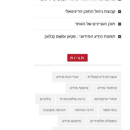
קבוצת ניהול התוכן הדיגיטאלי
תוכן העניינים של האתר
תמונת הַיֶּדַע המידעני : מִכָּאן וּמִשָּׁם (בלוג)
תגיות
אוצרות-דיגיטאלית
אוריינות-מידע
איחזור-מידע
איסוף-מידע
אתרי-אינטרנט
בינה-מלאכותית
בלוגים
בתי-ספר
דרכי-הוראה
הוראה מקוונת
הפעלת תלמידים
חיפוש-מידע