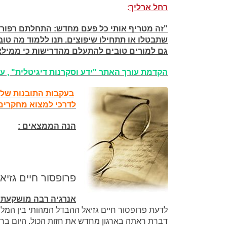
רחל ארליך
:
שתבטלו או תתחילו שיפוצים. תנו ללמוד מה טוב 
גם למורים טובים להתעלם מהדרישות כי ממיל
הקדמת עורך האתר "ידע וסקרנות דיגיטלית" , עמ
בעקבות התובנות של 
לדרכי למצוא מחקרים 
הנה הממצאים :
פרופסור חיים גזיא
אנרגיה רבה מושקעת ב
לדעת פרופסור חיים גזיאל ההבדל המהותי בין המל
דברת ראתה בארגון מחדש את חזות הכול. היום בר