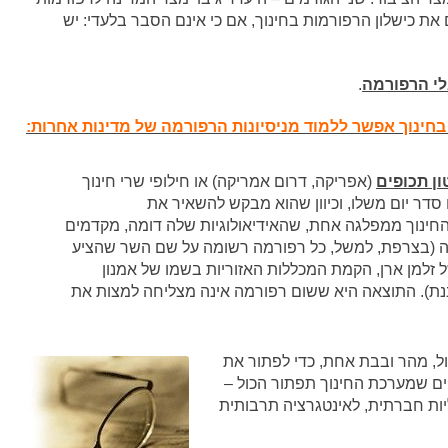
את כישלון הרפורמות בחינוך, אם כי אינם הסבר בלעדי: יש
גלי הרפורמה
.
בחינוך אפשר ללמוד מניסיונות הרפורמה של מדינות אחרות:
ון תכופים
(אפריקה, דרום אמריקה) או חילופי שרי חינוך
 סדר יום משלו, וכיוון שהוא מבקש להשאיר את
חינוך ממפלגה אחת, שהאידיאולוגיות שלה דומה, מקדמים
יה (בצרפת, למשל, כל רפורמה רשומה על שם השר שהציע
זלמן ארן, הקמת המכללות האזוריות בשמו של אמנון
בנת). התוצאה היא ששום רפורמה אינה מצליחה למצות את
ול, מהר ובבת אחת, כדי לפתור את
ים שמערכת החינוך תפתור הכול –
יות חברתית, לאינטגרציה תרבותית