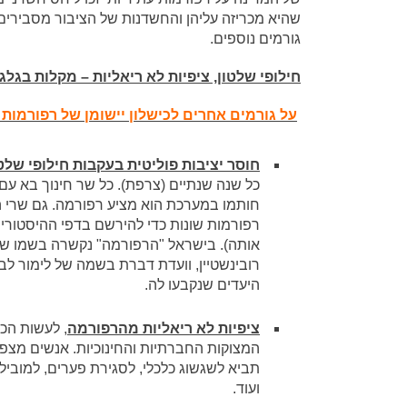
שהיא מכריזה עליהן והחשדנות של הציבור מסבירים 
גורמים נוספים.
חילופי שלטון, ציפיות לא ריאליות – מקלות בגל
על גורמים אחרים לכישלון יישומן של רפורמות 
חוסר יציבות פוליטית בעקבות חילופי שלט
כל שנה שנתיים (צרפת). כל שר חינוך בא עם
חותמו במערכת הוא מציע רפורמה. גם שרי ה
רפורמות שונות כדי להירשם בדפי ההיסטור
אותה). בישראל "הרפורמה" נקשרה בשמו של 
רובינשטיין, וועדת דברת בשמה של לימור ל
היעדים שנקבעו לה.
ציפיות לא ריאליות מהרפורמה
, לעשות הכ
המצוקות החברתיות והחינוכיות. אנשים מצפ
תביא לשגשוג כלכלי, לסגירת פערים, למוביל
ועוד.