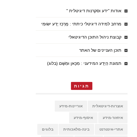
אודות "ידע וסקרנות דיגיטלית "
מרחב למידה דיגיטלי כיתתי : מֶרְכַּז יֶדַע יִשּׂוּמִי
קבוצת ניהול התוכן הדיגיטאלי
תוכן העניינים של האתר
תמונת הַיֶּדַע המידעני : מִכָּאן וּמִשָּׁם (בלוג)
תגיות
אוצרות-דיגיטאלית
אוריינות-מידע
איחזור-מידע
איסוף-מידע
אתרי-אינטרנט
בינה-מלאכותית
בלוגים