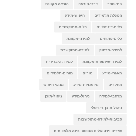
בתי-ספר
דרכי-הוראה
הוראה מקוונת
הפעלת תלמידים
חיפוש-מידע
כלים-דיגיטליים
כלים-מתוקשבים
כלים-פתוחים
למידה-מקוונת
למידה-מרחוק
למידה-מתוקשבת
למידה-שיתופית-מקוונת
למידה היברידית
מאגרי-מידע
מורים
מורים-תלמידים
מחקרים
מיומנויות-מידע
מנועי-חיפוש
מרחבי-למידה
ניהול-מידע
ניהול-תוכן
ניהול-תוכן -דיגיטלי
סביבות-למידה-מתוקשבות
עוזרים וירטואלים מבוססי בינה מלאכותית