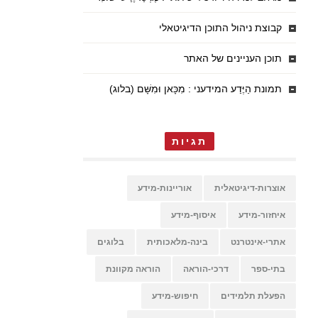
קבוצת ניהול התוכן הדיגיטאלי
תוכן העניינים של האתר
תמונת הַיֶּדַע המידעני : מִכָּאן וּמִשָּׁם (בלוג)
תגיות
אוצרות-דיגיטאלית
אוריינות-מידע
איחזור-מידע
איסוף-מידע
אתרי-אינטרנט
בינה-מלאכותית
בלוגים
בתי-ספר
דרכי-הוראה
הוראה מקוונת
הפעלת תלמידים
חיפוש-מידע