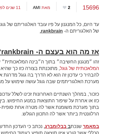
15696
2
מאת
AMI
11 שנים לפני
עד היום, כל המנגנון על פיו עובד האלגוריתם של גו
של האלגוריתם ה-
rankbrain.
אז מה הוא בעצם ה- rankbrain?
זהו ״מנגנון החשיבה״ בתוך ה״בינה המלאכותית״ ש
המלאכותית של גוגל
, מתוכנתת בצורה כזו כך שהיא 
להבהיר כי עדכון זה הוא לא הדרך בה גוגל מדרגת 
מערכת האלגוריתמים שבה גוגל עושה שימוש על מנת
כזכור, במהלך השנתיים האחרונות זכינו לשלל עדכו
כזו או אחרת על שיפור התוצאות במנוע החיפוש. בין א
בתוך מערכת משומנת אשר לה מטרה אחת סופית- סינ
הרלוונטית ביותר אשר לה התכוון הגולש.
במאמר
שנכת
ב
בבלומברג
,
נכתב כי העדכון החדש
הכללי אשר קובע איזו תוצאה תופיע בעמוד החיפוש 