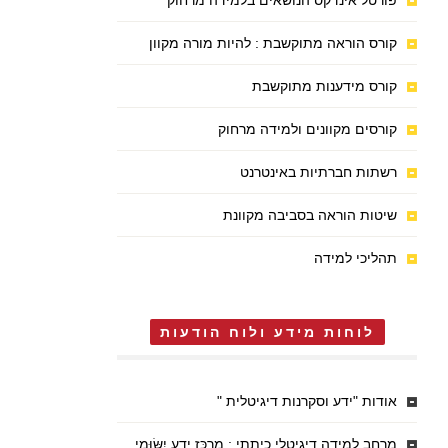
פורטל אינדקס הנושאים בלמידה מרחוק
קורס הוראה מתוקשבת : להיות מורה מקוון
קורס מידענות מתוקשבת
קורסים מקוונים ולמידה מרחוק
רשתות חברתיות באינטרנט
שיטות הוראה בסביבה מקוונת
תהליכי למידה
לוחות מידע ולוח הודעות
אודות "ידע וסקרנות דיגיטלית "
מרחב למידה דיגיטלי כיתתי : מֶרְכַּז יֶדַע יִשּׂוּמִי