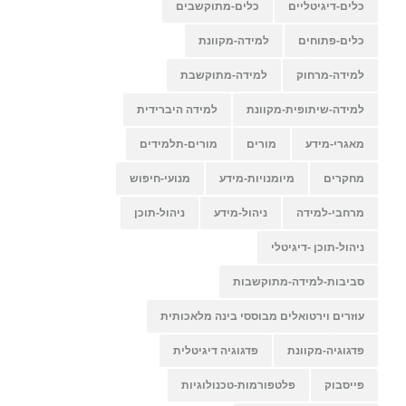
כלים-דיגיטליים
כלים-מתוקשבים
כלים-פתוחים
למידה-מקוונת
למידה-מרחוק
למידה-מתוקשבת
למידה-שיתופית-מקוונת
למידה היברידית
מאגרי-מידע
מורים
מורים-תלמידים
מחקרים
מיומנויות-מידע
מנועי-חיפוש
מרחבי-למידה
ניהול-מידע
ניהול-תוכן
ניהול-תוכן -דיגיטלי
סביבות-למידה-מתוקשבות
עוזרים וירטואלים מבוססי בינה מלאכותית
פדגוגיה-מקוונת
פדגוגיה דיגיטלית
פייסבוק
פלטפורמות-טכנולוגיות