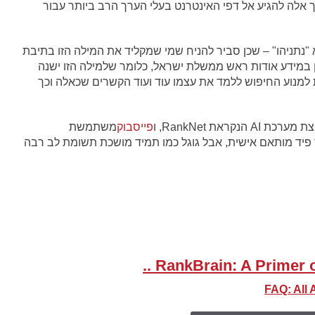
אלה להגיע אל דפי האינטרנט בעלי הערך הרב ביותר עבור
אחרת לחיפוש שמושפע מה-RankBrain היא "נתניהו" – שכן סביר להניח שמי שמקליד את המילה הזו בתיבת
ן במידע אודות ראש ממשלת ישראל, כלומר שלמילה הזו ישנה
מנוע החיפוש ללמד את עצמו עוד ועוד הקשרים שכאלה וכך
ת AI הנקראת RankNet, ו
פייסבוק
משתמשת
ר פיד מותאם אישית, אבל גוגל כמו תמיד מושכת תשומת לב רבה
RankBrain: A Primer on 
FAQ: All