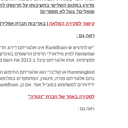
מדורג
במקום השלישי
בחשיבותו על תרומתו לה
שואלים? גוגל לא מספרים!
קישור לסקירה המלאה
( באדיבות חברת אפליד) 
ראה גם :
"יש להדגיש ש-RankBrain אינו א
שמשמשת למיון מיליארדי הדפים הרשומים באינדקס ש
ספציפיות. אותו אלגוריתם קיבל ב-2013 את השם Hummingbird (קוליברי).
Hummingbird או קוליברי הוא אלגוריתם 
בהם אלגוריתם פנדה, פינגווין, המתמקדים במלחמ
ידידותיים למשתמש במובייל ועוד. אם כן, RankBrain הוא כנראה הרכיב האחרון באלגוריתם החיפוש הכללי של גוגל".
לסקירה באתר של חברת "נקודה
"
ראה גם :