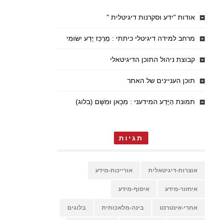
אודות "ידע וסקרנות דיגיטלית "
מרחב למידה דיגיטלי כיתתי : מֶרְכַּז יֶדַע יִשּׂוּמִי
קבוצת ניהול התוכן הדיגיטאלי
תוכן העניינים של האתר
תמונת הַיֶּדַע המידעני : מִכָּאן וּמִשָּׁם (בלוג)
תגיות
אוצרות-דיגיטאלית
אוריינות-מידע
איחזור-מידע
איסוף-מידע
אתרי-אינטרנט
בינה-מלאכותית
בלוגים