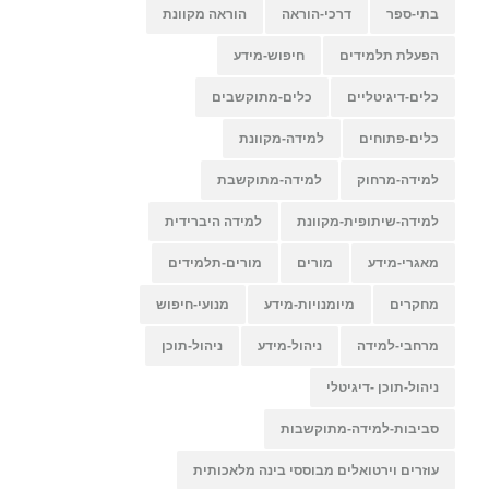
בתי-ספר
דרכי-הוראה
הוראה מקוונת
הפעלת תלמידים
חיפוש-מידע
כלים-דיגיטליים
כלים-מתוקשבים
כלים-פתוחים
למידה-מקוונת
למידה-מרחוק
למידה-מתוקשבת
למידה-שיתופית-מקוונת
למידה היברידית
מאגרי-מידע
מורים
מורים-תלמידים
מחקרים
מיומנויות-מידע
מנועי-חיפוש
מרחבי-למידה
ניהול-מידע
ניהול-תוכן
ניהול-תוכן -דיגיטלי
סביבות-למידה-מתוקשבות
עוזרים וירטואלים מבוססי בינה מלאכותית