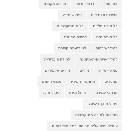
בתי-ספר
דרכי-הוראה
הוראה מקוונת
הפעלת תלמידים
חיפוש-מידע
כלים-דיגיטליים
כלים-מתוקשבים
כלים-פתוחים
למידה-מקוונת
למידה-מרחוק
למידה-מתוקשבת
למידה-שיתופית-מקוונת
למידה היברידית
מאגרי-מידע
מורים
מורים-תלמידים
מחקרים
מיומנויות-מידע
מנועי-חיפוש
מרחבי-למידה
ניהול-מידע
ניהול-תוכן
ניהול-תוכן -דיגיטלי
סביבות-למידה-מתוקשבות
עוזרים וירטואלים מבוססי בינה מלאכותית