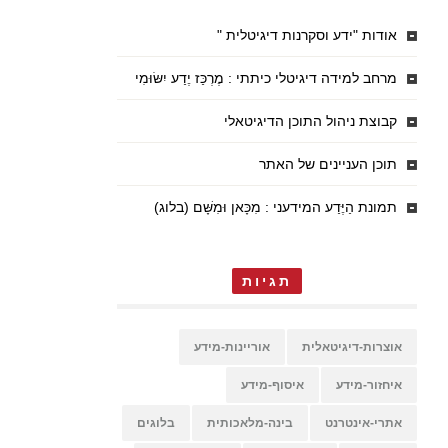
אודות "ידע וסקרנות דיגיטלית "
מרחב למידה דיגיטלי כיתתי : מֶרְכַּז יֶדַע יִשּׂוּמִי
קבוצת ניהול התוכן הדיגיטאלי
תוכן העניינים של האתר
תמונת הַיֶּדַע המידעני : מִכָּאן וּמִשָּׁם (בלוג)
תגיות
אוצרות-דיגיטאלית
אוריינות-מידע
איחזור-מידע
איסוף-מידע
אתרי-אינטרנט
בינה-מלאכותית
בלוגים