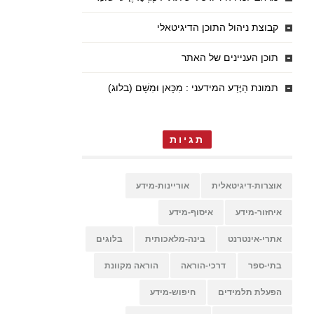
קבוצת ניהול התוכן הדיגיטאלי
תוכן העניינים של האתר
תמונת הַיֶּדַע המידעני : מִכָּאן וּמִשָּׁם (בלוג)
תגיות
אוצרות-דיגיטאלית
אוריינות-מידע
איחזור-מידע
איסוף-מידע
אתרי-אינטרנט
בינה-מלאכותית
בלוגים
בתי-ספר
דרכי-הוראה
הוראה מקוונת
הפעלת תלמידים
חיפוש-מידע