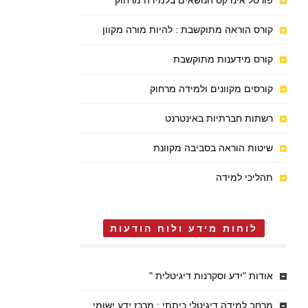
פורטל אינדקס הנושאים בלמידה מרחוק
קורס הוראה מתוקשבת : להיות מורה מקוון
קורס מידענות מתוקשבת
קורסים מקוונים ולמידה מרחוק
רשתות חברתיות באינטרנט
שיטות הוראה בסביבה מקוונת
תהליכי למידה
לוחות מידע ולוח הודעות
אודות "ידע וסקרנות דיגיטלית "
מרחב למידה דיגיטלי כיתתי : מֶרְכַּז יֶדַע יִשּׂוּמִי