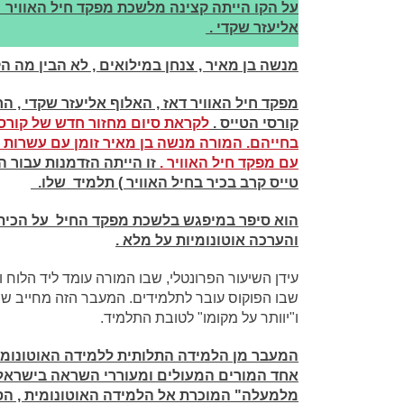
על הקו הייתה קצינה מלשכת מפקד חיל האוויר ו
אליעזר שקדי .
מנשה בן מאיר , צנחן במילואים , לא הבין מה ה
מפקד חיל האוויר דאז , האלוף אליעזר שקדי , 
קורסי הטייס .
לקראת סיום מחזור חדש של קורס
בחייהם. המורה מנשה בן מאיר זומן עם עשרות 
עם מפקד חיל האוויר .
זו הייתה הזדמנות עבור 
טייס קרב בכיר בחיל האוויר ) תלמיד שלו.
הוא סיפר במיפגש בלשכת מפקד החיל על הכית
והערכה אוטונומיות על מלא .
עידן השיעור הפרונטלי, שבו המורה עומד ליד הלוח ו
שבו הפוקוס עובר לתלמידים. המעבר הזה מחייב שינ
ו"יוותר על מקומו" לטובת התלמיד.
המעבר מן הלמידה התלותית ללמידה האוטונומי
אחד המורים המעולים ומעוררי השראה בישראל
מלמעלה" המוכרת אל הלמידה האוטונומית , הספו