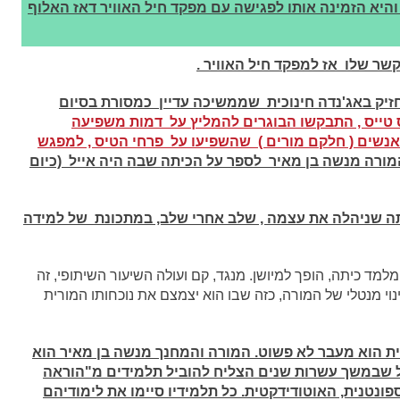
היא הזמינה אותו לפגישה עם מפקד חיל האוויר דאז האלוף
קשר שלו אז למפקד חיל האוויר .
החזיק באג'נדה חינוכית שממשיכה עדיין כמסורת בסיום
 טייס , התבקשו הבוגרים להמליץ על דמות משפיעה
אנשים ( חלקם מורים ) שהשפיעו על פרחי הטיס , למפגש
המורה מנשה בן מאיר לספר על הכיתה שבה היה אייל (כיום
ה שניהלה את עצמה , שלב אחרי שלב, במתכונת של למידה
מלמד כיתה, הופך למיושן. מנגד, קם ועולה השיעור השיתופי, זה
וי מנטלי של המורה, כזה שבו הוא יצמצם את נוכחותו המורית
ת הוא מעבר לא פשוט. המורה והמחנך מנשה בן מאיר הוא
 שבמשך עשרות שנים הצליח להוביל תלמידים מ"הוראה
נטנית, האוטודידקטית. כל תלמידיו סיימו את לימודיהם