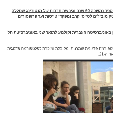
ההרפתקה החינוכית של מנשה בן מאיר בבתי הספר נמשכה 60 שנה וגיבשה תרבות של מנטורינג שסללה
ק מובילים לטייסי קרב ומפקדי טייסות ועד פרופסורים
באוניברסיטה העברית וקולנוע לתואר שני באוניברסיטת תל
טפורמה פדגוגית שמרנית, מקובלת ומוכרת לפלטפורמה פדגוגית
ה-21.