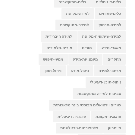
כלים-דיגיטליים
כלים-מתוקשבים
כלים-פתוחים
למידה-מקוונת
למידה-מרחוק
למידה-מתוקשבת
למידה-שיתופית-מקוונת
למידה היברידית
מאגרי-מידע
מורים
מורים-תלמידים
מחקרים
מיומנויות-מידע
מנועי-חיפוש
מרחבי-למידה
ניהול-מידע
ניהול-תוכן
ניהול-תוכן -דיגיטלי
סביבות-למידה-מתוקשבות
עוזרים וירטואלים מבוססי בינה מלאכותית
פדגוגיה-מקוונת
פדגוגיה דיגיטלית
פייסבוק
פלטפורמות-טכנולוגיות