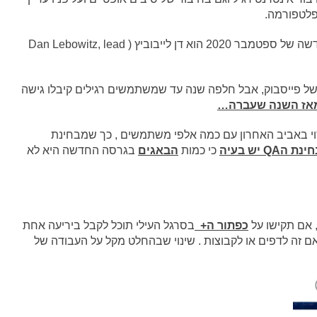
פלטפורמה.
האחראי על כל שינוי הUX בפייסבוק במהדורה החדשה של ספטמבר 2020 הוא דן לייבוביץ ( Dan Lebowitz, lead
ימשק החדש הוצג באביב 2019 בכנס של פייסבוק, אבל חלפה שנה עד שמשתמשים רגילים קיבלו גישה
 מאז השנה שעברה…
וי באביב האחרון עם כמה אלפי משתמשים , כך שמבחינת
ת הQA יש בעיה
כי כמות
הבאגים
בגרסה החדשה היא לא
, אם תקישו על
כפתור ה+
בסרגל העילי תוכל לקבל ביריעה אחת
 זה לדפים או לקבוצות . שינוי שבהחלט מקל על העבודה של