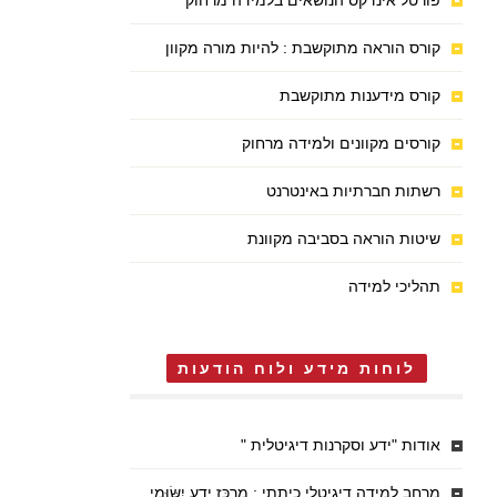
פורטל אינדקס הנושאים בלמידה מרחוק
קורס הוראה מתוקשבת : להיות מורה מקוון
קורס מידענות מתוקשבת
קורסים מקוונים ולמידה מרחוק
רשתות חברתיות באינטרנט
שיטות הוראה בסביבה מקוונת
תהליכי למידה
לוחות מידע ולוח הודעות
אודות "ידע וסקרנות דיגיטלית "
מרחב למידה דיגיטלי כיתתי : מֶרְכַּז יֶדַע יִשּׂוּמִי