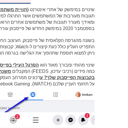
שינויים במימשק של אתרי אינטרנט
(חוויית משתמ
תגובות מעורבות של המשתמשים אשר התרגלו למימש
ומאידך מעורר תגובות של משתמשים אחרים הרואים
בספטמבר 2020 במימשק החדש של פייסבוק עורר ברחבי העולם י
בשונה מהגרסה הקלאסית של פייסבוק, העיצוב החד
ניתן למצוא תוספת שתהפוך את הגלישה בגרסה הא
שינוי מהותי ומבורך מאוד הוא
הסרגל העילי בפייסב
כמה פידים (רכיבי עדכון, FEEDS) המקבלים
משנה 
בקבוצות הפייסבוק שלך? ע
על תחומי העניין שלכם (WATCH), Facebook Gaming ועוד .