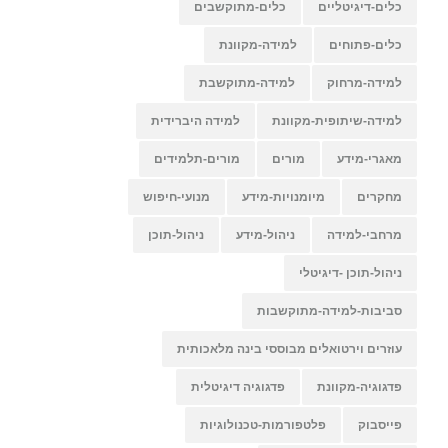
כלים-דיגיטליים
כלים-מתוקשבים
כלים-פתוחים
למידה-מקוונת
למידה-מרחוק
למידה-מתוקשבת
למידה-שיתופית-מקוונת
למידה היברידית
מאגרי-מידע
מורים
מורים-תלמידים
מחקרים
מיומנויות-מידע
מנועי-חיפוש
מרחבי-למידה
ניהול-מידע
ניהול-תוכן
ניהול-תוכן -דיגיטלי
סביבות-למידה-מתוקשבות
עוזרים וירטואלים מבוססי בינה מלאכותית
פדגוגיה-מקוונת
פדגוגיה דיגיטלית
פייסבוק
פלטפורמות-טכנולוגיות