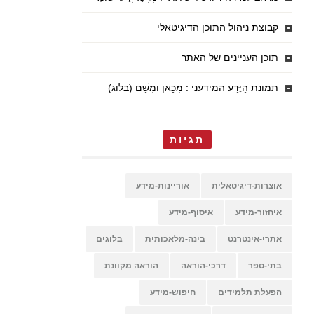
קבוצת ניהול התוכן הדיגיטאלי
תוכן העניינים של האתר
תמונת הַיֶּדַע המידעני : מִכָּאן וּמִשָּׁם (בלוג)
תגיות
אוצרות-דיגיטאלית
אוריינות-מידע
איחזור-מידע
איסוף-מידע
אתרי-אינטרנט
בינה-מלאכותית
בלוגים
בתי-ספר
דרכי-הוראה
הוראה מקוונת
הפעלת תלמידים
חיפוש-מידע