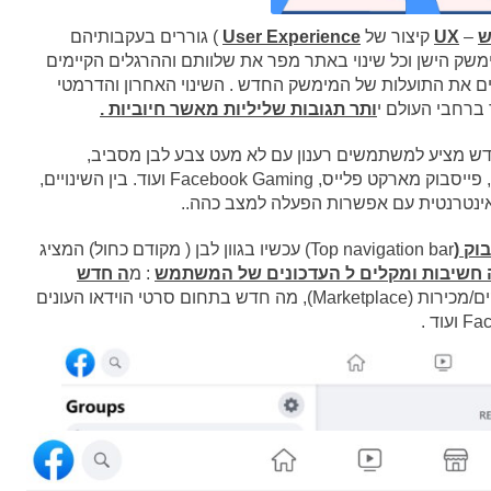
ש
–
UX
קיצור של
User Experience
) גוררים בעקבותיהם
ק הישן וכל שינוי באתר מפר את שלוותם וההרגלים הקיימים
 את התועלות של המימשק החדש . השינוי האחרון והדרמטי
ותר תגובות שליליות מאשר חיוביות .
ש מציע למשתמשים רענון עם לא מעט צבע לבן מסביב,
התפריט העליון כולל כעת קיצורים ל-Watch, קבוצות, פייסבוק מארקט פלייס, Facebook Gaming ועוד. בין השינויים,
ינטרנטית עם אפשרות הפעלה למצב כהה..
וק (
Top navigation bar) עכשיו בגוון לבן ( מקודם כחול) המציג
חשיבות ומקלים ל העדכונים של המשתמש
: מ
ה חדש
דכונים ממרחב העסקים/מכירות (Marketplace), מה חדש בתחום סרטי הוידאו העונים