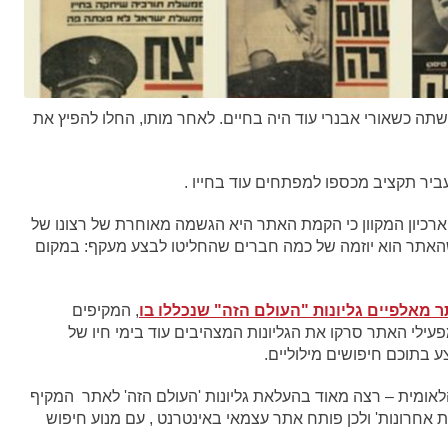
שתה כשאורי אבנרי עוד היה בחיים. לאחר מותו, החלו להפיץ את
עביר תקציב מכספו למפתחים עוד בחייו .
רכיון המקוון כי הקמת האתר היא הגשמה מאוחרת של רצונו של
שהאתר הוא יוזמה של כמה חברים שהחליטו לבצע מעקף: במקום
ר מאלפיים גליונות "העולם הזה" שנכללו בו
, המקיפים
 עשורים בחיי המגזין – מ-1950 ועד 1989. מפעילי האתר סרקו את הגליונות המצהיבים עוד בימי חיו של
ע בתוכם חיפושים מילוליים.
אומית – רצה מאוד בהעלאת גליונות 'העולם הזה' לאתר המקיף
יעות אחרונות' ולכן פותח אתר עצמאי באינטרנט , עם מנוע חיפוש