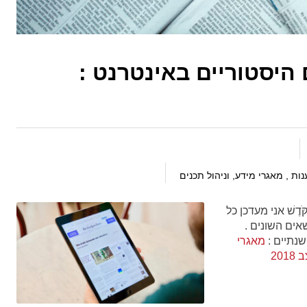
 היסטוריים באינטרנט :
ות , מאגרי מידע, וניהול תכנים
קֹּדֶשׁ אני מעדכן כל
אים השונים .
נתיים :
מאגרי
20