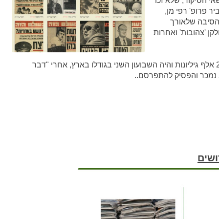
אי הסיקור, שלא זכו
 פרופ' רפי מן,
הסיבה שלאורך
לקן 'צהובות' ואחרות
בשיאו, באמצע שנות ה־60, הופץ "העולם הזה" ב־25 אלף גיליונות והיה השבועון השני בגודלו בארץ, אחרי "דבר
ושים