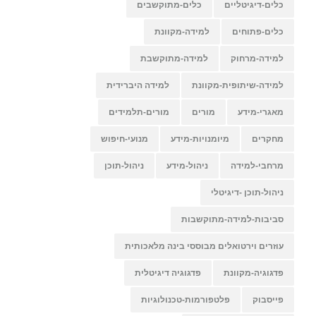
כלים-דיגיטליים
כלים-מתוקשבים
כלים-פתוחים
למידה-מקוונת
למידה-מרחוק
למידה-מתוקשבת
למידה-שיתופית-מקוונת
למידה היברידית
מאגרי-מידע
מורים
מורים-תלמידים
מחקרים
מיומנויות-מידע
מנועי-חיפוש
מרחבי-למידה
ניהול-מידע
ניהול-תוכן
ניהול-תוכן -דיגיטלי
סביבות-למידה-מתוקשבות
עוזרים וירטואלים מבוססי בינה מלאכותית
פדגוגיה-מקוונת
פדגוגיה דיגיטלית
פייסבוק
פלטפורמות-טכנולוגיות