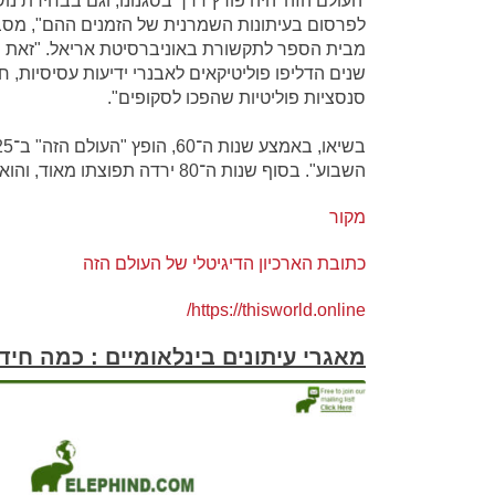
'העולם הזה' היה פורץ דרך בסגנונו, וגם בבחירת נוש
לפרסום בעיתונות השמרנית של הזמנים ההם", מסביר
מבית הספר לתקשורת באוניברסיטת אריאל. "זאת 
שנים הדליפו פוליטיקאים לאבנרי ידיעות עסיסיות, ח
סנסציות פוליטיות שהפכו לסקופים".
השבוע". בסוף שנות ה־80 ירדה תפוצתו מאוד, והוא נמכר והפסיק להתפרסם..
מקור
כתובת הארכיון הדיגיטלי של העולם הזה
https://thisworld.
online/
מאגרי עיתונים בינלאומיים : כמה חיד