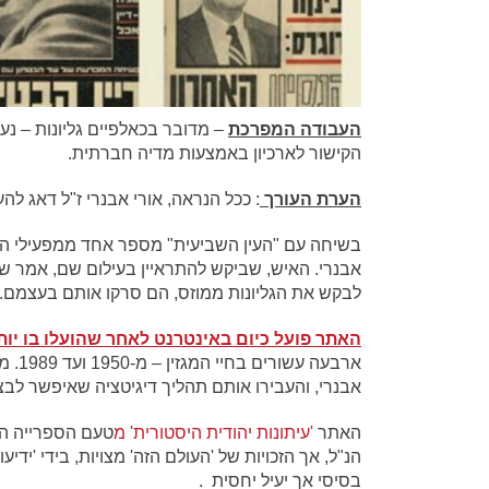
העבודה המפרכת
– מדובר בכאלפיים גליונות – נע
הקישור לארכיון באמצעות מדיה חברתית.
הערת העורך
: ככל הנראה, אורי אבנרי ז"ל דאג לה
בשיחה עם "העין השביעית" מספר אחד ממפעילי הא
אבנרי. האיש, שביקש להתראיין בעילום שם, אמר 
לבקש את הגליונות ממוזס, הם סרקו אותם בעצמם.
האתר פועל כיום באינטרנט לאחר שהועלו בו יות
ארבעה
אבנרי, והעבירו אותם תהליך דיגיטציה שאיפשר לבצ
האתר
'
עיתונות יהודית היסטורית' מ
טעם הספרייה הל
הנ"ל, אך הזכויות של 'העולם הזה' מצויות, בידי 'יד
בסיסי אך יעיל יחסית .