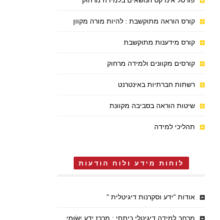
פורטל אינדקס הנושאים בלמידה מרחוק
קורס הוראה מתוקשבת : להיות מורה מקוון
קורס מידענות מתוקשבת
קורסים מקוונים ולמידה מרחוק
רשתות חברתיות באינטרנט
שיטות הוראה בסביבה מקוונת
תהליכי למידה
לוחות מידע ולוח הודעות
אודות "ידע וסקרנות דיגיטלית "
מרחב למידה דיגיטלי כיתתי : מֶרְכַּז יֶדַע יִשּׂוּמִי