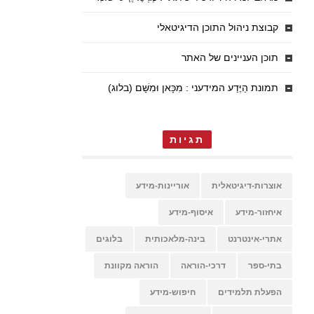
קבוצת ניהול התוכן הדיגיטאלי
תוכן העניינים של האתר
תמונת הַיֶּדַע המידעני : מִכָּאן וּמִשָּׁם (בלוג)
תגיות
אוצרות-דיגיטאלית
אוריינות-מידע
איחזור-מידע
איסוף-מידע
אתרי-אינטרנט
בינה-מלאכותית
בלוגים
בתי-ספר
דרכי-הוראה
הוראה מקוונת
הפעלת תלמידים
חיפוש-מידע