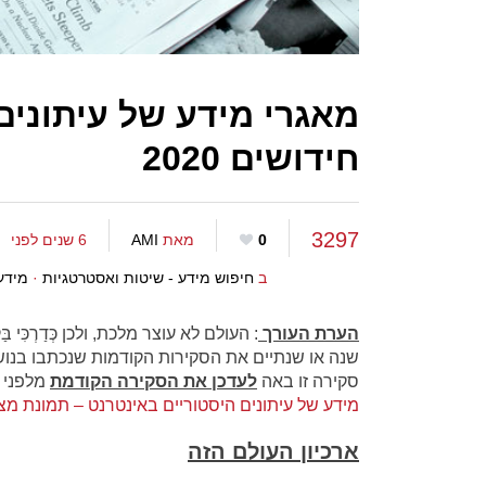
מאגרי מידע של עיתונים
חידושים 2020
3297
0
מאת
AMI
6 שנים לפני
ב
חיפוש מידע - שיטות ואסטרטגיות
·
מידענ
הערת העורך
: העולם לא עוצר מלכת, ולכן כְּדַרְכִּי בַּ
שנה או שנתיים את הסקירות הקודמות שנכתבו בנוש
סקירה זו באה
לעדכן את הסקירה הקודמת
מלפני ש
מידע של עיתונים היסטוריים באינטרנט – תמונת מצב 18
ארכיון העולם הזה