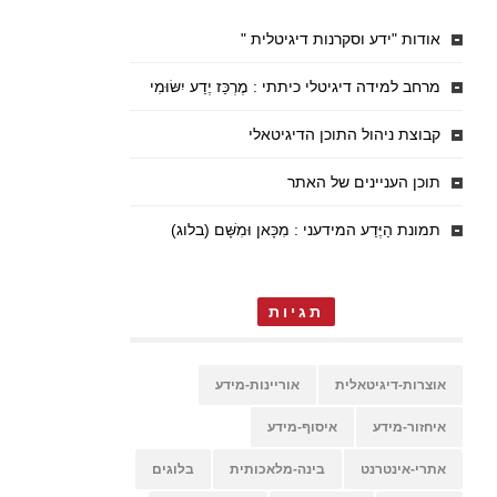
אודות "ידע וסקרנות דיגיטלית "
מרחב למידה דיגיטלי כיתתי : מֶרְכַּז יֶדַע יִשּׂוּמִי
קבוצת ניהול התוכן הדיגיטאלי
תוכן העניינים של האתר
תמונת הַיֶּדַע המידעני : מִכָּאן וּמִשָּׁם (בלוג)
תגיות
אוצרות-דיגיטאלית
אוריינות-מידע
איחזור-מידע
איסוף-מידע
אתרי-אינטרנט
בינה-מלאכותית
בלוגים