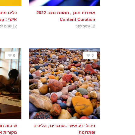
אוצרות תוכן , תמונת מצב 2022
כלים מתו
Content Curation
אישי : Google keep אחרי שנה
12 שנים לפני
12 שנים לפני
0
0
ניהול ידע אישי –אתגרים , הליכים
שיטות חד
ופתרונות
מקורות א