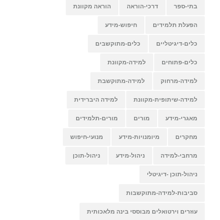
בתי-ספר
דרכי-הוראה
הוראה מקוונת
הפעלת תלמידים
חיפוש-מידע
כלים-דיגיטליים
כלים-מתוקשבים
כלים-פתוחים
למידה-מקוונת
למידה-מרחוק
למידה-מתוקשבת
למידה-שיתופית-מקוונת
למידה היברידית
מאגרי-מידע
מורים
מורים-תלמידים
מחקרים
מיומנויות-מידע
מנועי-חיפוש
מרחבי-למידה
ניהול-מידע
ניהול-תוכן
ניהול-תוכן -דיגיטלי
סביבות-למידה-מתוקשבות
עוזרים וירטואלים מבוססי בינה מלאכותית