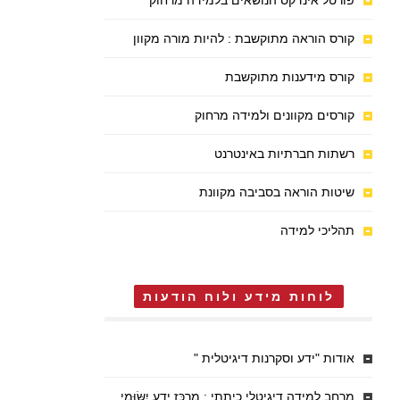
פורטל אינדקס הנושאים בלמידה מרחוק
קורס הוראה מתוקשבת : להיות מורה מקוון
קורס מידענות מתוקשבת
קורסים מקוונים ולמידה מרחוק
רשתות חברתיות באינטרנט
שיטות הוראה בסביבה מקוונת
תהליכי למידה
לוחות מידע ולוח הודעות
אודות "ידע וסקרנות דיגיטלית "
מרחב למידה דיגיטלי כיתתי : מֶרְכַּז יֶדַע יִשּׂוּמִי