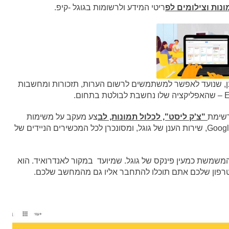
נות וצילומים לפ
ריטי המידע ולרשומות בגוגל -קיפ.
ן, שנועד לאפשר למשתמשים לרשום הערות, תזכורות ומחשבות
"צ'ק ליסט", לכלול תמונות, לב
צע מעקב על משימות
ולהקליט הודעות קוליות. כל המידע נשמר ב-Google Drive, שירות הענן של גוגל, ומסונכרן לכל המכשירים הניידים של
פליקציה המשמשת כמעין פינקס של גוגל. שמיועד במקור לאנדרואיד. הוא
טרפון שלכם אתם תוכלו להתחבר אליו גם מהמחשב שלכם.