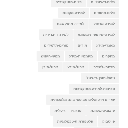
כלים-דיגיטליים
כלים-מתוקשבים
כלים-פתוחים
למידה-מקוונת
למידה-מרחוק
למידה-מתוקשבת
למידה-שיתופית-מקוונת
למידה היברידית
מאגרי-מידע
מורים
מורים-תלמידים
מחקרים
מיומנויות-מידע
מנועי-חיפוש
מרחבי-למידה
ניהול-מידע
ניהול-תוכן
ניהול-תוכן -דיגיטלי
סביבות-למידה-מתוקשבות
עוזרים וירטואלים מבוססי בינה מלאכותית
פדגוגיה-מקוונת
פדגוגיה דיגיטלית
פייסבוק
פלטפורמות-טכנולוגיות