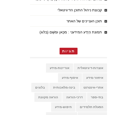
קבוצת ניהול התוכן הדיגיטאלי
תוכן העניינים של האתר
תמונת הַיֶּדַע המידעני : מִכָּאן וּמִשָּׁם (בלוג)
תגיות
אוצרות-דיגיטאלית
אוריינות-מידע
איחזור-מידע
איסוף-מידע
אתרי-אינטרנט
בינה-מלאכותית
בלוגים
בתי-ספר
דרכי-הוראה
הוראה מקוונת
הפעלת תלמידים
חיפוש-מידע