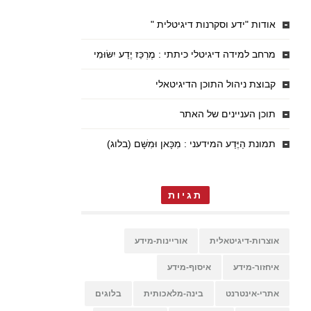
אודות "ידע וסקרנות דיגיטלית "
מרחב למידה דיגיטלי כיתתי : מֶרְכַּז יֶדַע יִשּׂוּמִי
קבוצת ניהול התוכן הדיגיטאלי
תוכן העניינים של האתר
תמונת הַיֶּדַע המידעני : מִכָּאן וּמִשָּׁם (בלוג)
תגיות
אוצרות-דיגיטאלית
אוריינות-מידע
איחזור-מידע
איסוף-מידע
אתרי-אינטרנט
בינה-מלאכותית
בלוגים