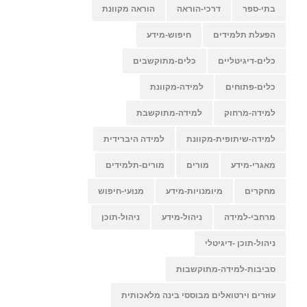
בתי-ספר
דרכי-הוראה
הוראה מקוונת
הפעלת תלמידים
חיפוש-מידע
כלים-דיגיטליים
כלים-מתוקשבים
כלים-פתוחים
למידה-מקוונת
למידה-מרחוק
למידה-מתוקשבת
למידה-שיתופית-מקוונת
למידה היברידית
מאגרי-מידע
מורים
מורים-תלמידים
מחקרים
מיומנויות-מידע
מנועי-חיפוש
מרחבי-למידה
ניהול-מידע
ניהול-תוכן
ניהול-תוכן -דיגיטלי
סביבות-למידה-מתוקשבות
עוזרים וירטואלים מבוססי בינה מלאכותית