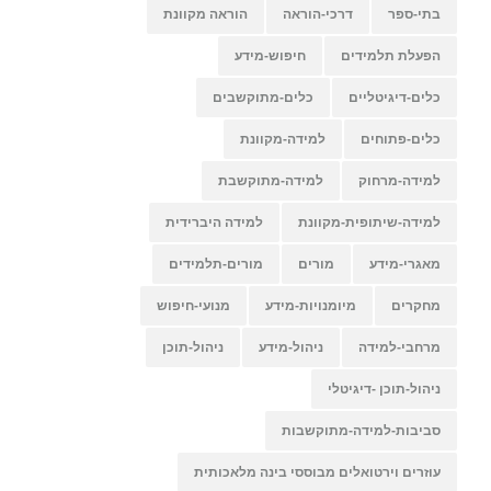
בתי-ספר
דרכי-הוראה
הוראה מקוונת
הפעלת תלמידים
חיפוש-מידע
כלים-דיגיטליים
כלים-מתוקשבים
כלים-פתוחים
למידה-מקוונת
למידה-מרחוק
למידה-מתוקשבת
למידה-שיתופית-מקוונת
למידה היברידית
מאגרי-מידע
מורים
מורים-תלמידים
מחקרים
מיומנויות-מידע
מנועי-חיפוש
מרחבי-למידה
ניהול-מידע
ניהול-תוכן
ניהול-תוכן -דיגיטלי
סביבות-למידה-מתוקשבות
עוזרים וירטואלים מבוססי בינה מלאכותית