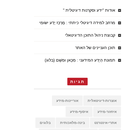
אודות "ידע וסקרנות דיגיטלית "
מרחב למידה דיגיטלי כיתתי : מֶרְכַּז יֶדַע יִשּׂוּמִי
קבוצת ניהול התוכן הדיגיטאלי
תוכן העניינים של האתר
תמונת הַיֶּדַע המידעני : מִכָּאן וּמִשָּׁם (בלוג)
תגיות
אוצרות-דיגיטאלית
אוריינות-מידע
איחזור-מידע
איסוף-מידע
אתרי-אינטרנט
בינה-מלאכותית
בלוגים