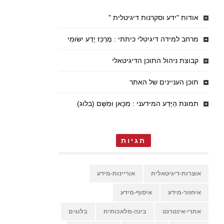
אודות "ידע וסקרנות דיגיטלית "
מרחב למידה דיגיטלי כיתתי : מֶרְכַּז יֶדַע יִשּׂוּמִי
קבוצת ניהול התוכן הדיגיטאלי
תוכן העניינים של האתר
תמונת הַיֶּדַע המידעני : מִכָּאן וּמִשָּׁם (בלוג)
תגיות
אוצרות-דיגיטאלית
אוריינות-מידע
איחזור-מידע
איסוף-מידע
אתרי-אינטרנט
בינה-מלאכותית
בלוגים