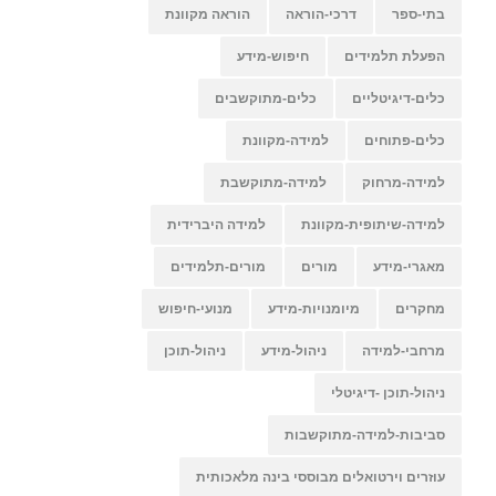
בתי-ספר
דרכי-הוראה
הוראה מקוונת
הפעלת תלמידים
חיפוש-מידע
כלים-דיגיטליים
כלים-מתוקשבים
כלים-פתוחים
למידה-מקוונת
למידה-מרחוק
למידה-מתוקשבת
למידה-שיתופית-מקוונת
למידה היברידית
מאגרי-מידע
מורים
מורים-תלמידים
מחקרים
מיומנויות-מידע
מנועי-חיפוש
מרחבי-למידה
ניהול-מידע
ניהול-תוכן
ניהול-תוכן -דיגיטלי
סביבות-למידה-מתוקשבות
עוזרים וירטואלים מבוססי בינה מלאכותית