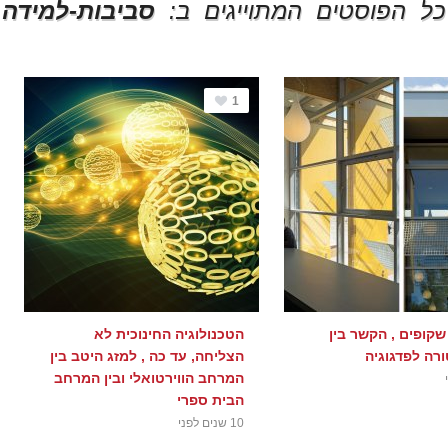
כל הפוסטים המתוייגים ב:
סביבות-למידה
1
שקופים , הקשר בין
הטכנולוגיה החינוכית לא
רה לפדגוגיה
הצליחה, עד כה , למזג היטב בין
המרחב הווירטואלי ובין המרחב
הבית ספרי
10 שנים לפני