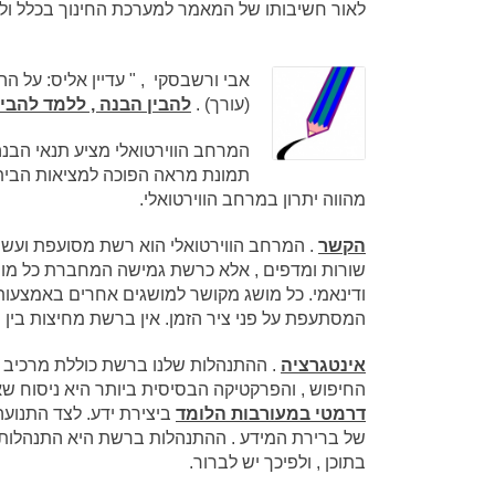
לאור חשיבותו של המאמר למערכת החינוך בכלל ו
אבי ורשבסקי , " עדיין אליס: על ה
(עורך) .
להבין הבנה , ללמד להבין
המרחב הווירטואלי מציע תנאי הבנ
תמונת מראה הפוכה למציאות הבית
מהווה יתרון במרחב הווירטואלי.
הקשר
. המרחב הווירטואלי הוא רשת מסועפת ועשיר
שורות ומדפים , אלא כרשת גמישה המחברת כל מושג 
ודינאמי. כל מושג מקושר למושגים אחרים באמצעות ה
המסתעפת על פני ציר הזמן. אין ברשת מחיצות בין תח
אינטגרציה
. ההתנהלות שלנו ברשת כוללת מרכיב דו
החיפוש , והפרקטיקה הבסיסית ביותר היא ניסוח ש
דרמטי במעורבות הלומד
ביצירת ידע. לצד התנוע
של ברירת המידע . ההתנהלות ברשת היא התנהלות ש
בתוכן , ולפיכך יש לברור.