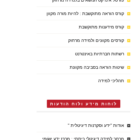
פורטל אינדקס הנושאים בלמידה מרחוק
קורס הוראה מתוקשבת : להיות מורה מקוון
קורס מידענות מתוקשבת
קורסים מקוונים ולמידה מרחוק
רשתות חברתיות באינטרנט
שיטות הוראה בסביבה מקוונת
תהליכי למידה
לוחות מידע ולוח הודעות
אודות "ידע וסקרנות דיגיטלית "
מרחב למידה דיגיטלי כיתתי : מֶרְכַּז יֶדַע יִשּׂוּמִי