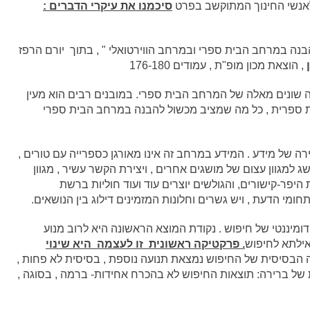
לאנשי החינוך המתוקשב בפרט
סיכמנו את עיקרי הדברים :
הבנה במרחב הבית ספרי ובמרחב הווירטואלי " , בתוך יורם הרפז
, הוצאת מכון מופ"ת , עמודים 176-180
ה שונים מאלה של המרחב הבית ספרי. במובנים רבים הוא מעין
 ספרית , כל מה שמציב מכשול להבנה במרחב הבית ספרי
ה של מידע . המידע במרחב זה אינו מאורגן כספרייה עם טורים ,
למגוון עצום של מושגים אחרים , ויצירת הקשר עשיר , מגוון
יפר-קישורים, והגולשים יוצרים עוד ועוד חוליות ברשת
ומי הדעת , ויש גשרים וחלונות המזמינים דילוג בין הנושאים.
מיננטי של חיפוש . נקודת המוצא הראשונה היא לרוב מנוע
אילתא לחיפוש
. פרקטיקה ראשונית זו לעצמה היא שינוי
ה הבסיסית של החיפוש נמצאת תנועה נוספת , בסיסית לא פחות ,
ל ברירה: תוצאות החיפוש לא בהכרח אחידות- ברמה , בסוגה ,