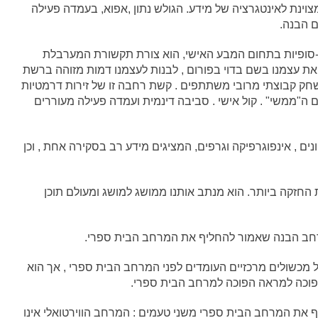
צוינת לאינטגרציה של מידע. הגולש נתון ,אפוא, בעמדה פעילה
ם הבנה.
ין-סופיות בתחום המבע האישי, הוא צורת תקשורת המערבלת
 את עצמנו בשם בדוי בפורום , לבנות לעצמנו דמות מזוהה ברשת
שחק קבוצתי מרובי משתתפים . קשת רחבה זו של זירות דרמטיות
ם ה"ממשי" . קול אישי . סביבה דינמית ועמדה פעילה מעוררים
ם , אינפוגרפיקה וגרפים, המציגים מידע רב בסקירה אחת , וכן
החזקה ביותר. הוא מנתב אותנו ממושג למושג ומעולם תוכן
רחב הבנה שאמור להחליף את המרחב הבית ספרי.
מכשולים מרכזיים העומדים לפני המרחב הבית ספרי , אך הוא
פוכה למראה הפוכה למרחב הבית ספרי.
 את המרחב הבית ספרי משני טעמים : המרחב הווירטואלי אינו