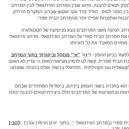
מתן תנאים להבנה. הזיווג שבין המרחב הווירטואלי לבין המרחב
בין חמור לסוס , הוליד פרד עקר ועקשן שברוב המקרים הרחיק
נות אותנטיות אפילו יותר מהמרחב הבית ספרי.
רחב הנהנה משני המרחבים נובע מניסיונה של הטכנולוגיה
 את המרחב הבית ספרי על המרחב הווירטואלי. מרחב ווירטואלי
מסורס המאבד את כל חיוניותו.
עול בכיוון ההפוך- ליצור
"אי" מנוהל וביקורתי בתוך המרחב
 הבית ספרית. קשה לנו לדמיין מציאות כזאת, כי עדיין לא הגענו
קטואלית וגם הקהילתית , תתחולל ברשת. אולם בהנחה שאנחנו
 הוא בהכרה בשוני העמוק ביניהם, ביסודות המתחרים שבהם
נות ובחסרונות של המרחבים הללו ביצירת תנאים להבנה יכולה
 ספרי ובמרחב הווירטואלי " , בתוך יורם הרפז ( עורך) .
להבין