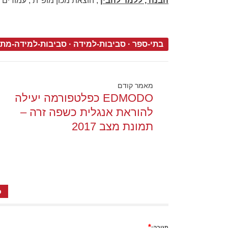
הבנה , ללמד להבין
, הוצאת מכון מופ"ת , עמודים 176-180
בתי-ספר
·
סביבות-למידה
·
סביבות-למידה-מת
מאמר קודם
EDMODO כפלטפורמה יעילה
להוראת אנגלית כשפה זרה –
תמונת מצב 2017
כ
*
תגובה: