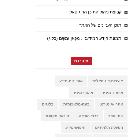
קבוצת ניהול התוכן הדיגיטאלי
תוכן העניינים של האתר
תמונת הַיֶּדַע המידעני : מִכָּאן וּמִשָּׁם (בלוג)
תגיות
אוצרות-דיגיטאלית
אוריינות-מידע
איחזור-מידע
איסוף-מידע
אתרי-אינטרנט
בינה-מלאכותית
בלוגים
בתי-ספר
דרכי-הוראה
הוראה מקוונת
הפעלת תלמידים
חיפוש-מידע