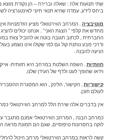
שתי תנועות אלה : שאלה וברירה – הן נקודת מוצא מ
ביחס לידע, עמדה שהיא תנאי חיוני לאינטגרציה לש
מוטיבציה
. המרחב הווירטואלי מציע הזדמנויות א
מחדש את קלפי " הצגת האני" . אנחנו יכולים להציג
החברתית , לכתוב תגובה בוטה או להוביל צוות במ
ודרכי מבע נותנת קול גם למי שקולו אינו נשמע בעול
הניעה להבנה .
חזותיות
. השפה השלטת במרחב היא חזותית- אייקוני
וידאו שהופך לעט ולדף של העידן שלנו.
קישוריות
. הקישור, הלינק , הוא המסגרת ההסברית 
לעולם תוכן.
אין בדברים אלה שירת הלל למרחב הווירטואלי כמ
כמרחב הבנה , המרחב הווירטואלי אמנם מתגבר על 
לוקה בחסרונות טיפוסיים, שגם הם תמונת מראה ה
קשה לראות במרחב הווירטואלי מרחב היכול להחליף