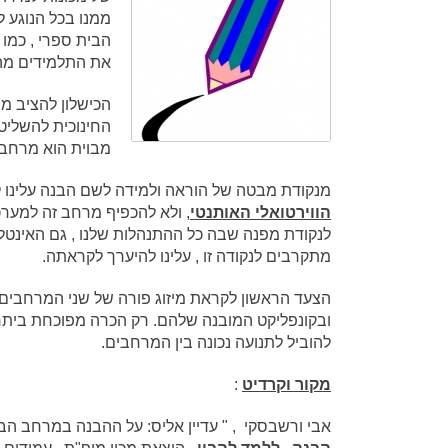
ממנו בכל הנוגע ל
הבית ספרי , כמו 
את התלמידים מהב
הכישלון להציב מ
החינוכית להשליט
מבוית הוא מרחב 
מנקודת מבטה של הוראה ולמידה לשם הבנה עלינו לפ
הווירטואלי האותנטי
, ולא להכפיף מרחב זה למערכת
לנקודת מפנה שבה כל ההתנהלות שלנו , גם האינטל
מתקרבים לנקודה זו , עלינו להיערך לקראתה.
הצעד הראשון לקראת מיזוג פורה של שני המרחבים
ובקונפליקט המובנה שלהם. רק הכרה מפוכחת ביתרו
להוביל לתנועה נכונה בין המרחבים.
מקור וקרדיט
:
אבי ורשבסקי , " עדיין אליס: על ההבנה במרחב הבית