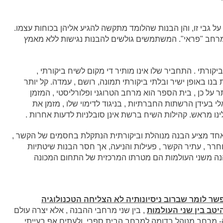
ל גבי זו, והן הבנות שהלומד מתקשה להגיע אליהן בכוחות עצמו.
מרחב "פראי". המשתמשים גולשים להבנות נגישות ללא מאמץ
יקורתי . התחביר שלו אינו מותיר די מקום לשיח ביקורתי ,
ת בנו באופן ישיר ובלתי ביקורתי תמונה, רושם , עמדה. קל יותר
ר על כן , בית הספר הוא מרחב הטרוגני ופלורליסטי , המזמן
י בעידן הרשתות החברתיות , בניגוד לדימוי שלו , מזמן את
נו מראש. קהילות השיח ברשת אינן סובלניות לדעות אחרות .
 האחד מציע הבנה מנוהלת וביקורתית הנתקלת בחסמים של הקשר ,
חרר , עתיר הקשר , פעילות והניעה, אך חסר הבנות שיטתיות
נהנה משני העולמות הם מטרתו המרכזית של התחום המכונה
ר לומר שברוב ניסיונותיה לא הצליחה הטכנולוגיה
יטב בין שני העולמות
, בין שני מרחבי ההבנה , אלא יצרה עולם
- מרחב מנוהל בדומה למרחב הבית ספרי, ולעתים אף בעייתי