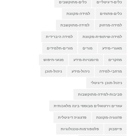
כלים-דיגיטליים
כלים-מתוקשבים
כלים-פתוחים
למידה-מקוונת
למידה-מרחוק
למידה-מתוקשבת
למידה-שיתופית-מקוונת
למידה היברידית
מאגרי-מידע
מורים
מורים-תלמידים
מחקרים
מיומנויות-מידע
מנועי-חיפוש
מרחבי-למידה
ניהול-מידע
ניהול-תוכן
ניהול-תוכן -דיגיטלי
סביבות-למידה-מתוקשבות
עוזרים וירטואלים מבוססי בינה מלאכותית
פדגוגיה-מקוונת
פדגוגיה דיגיטלית
פייסבוק
פלטפורמות-טכנולוגיות