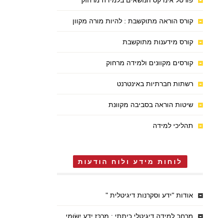
פורטל אינדקס הנושאים בלמידה מרחוק
קורס הוראה מתוקשבת : להיות מורה מקוון
קורס מידענות מתוקשבת
קורסים מקוונים ולמידה מרחוק
רשתות חברתיות באינטרנט
שיטות הוראה בסביבה מקוונת
תהליכי למידה
לוחות מידע ולוח הודעות
אודות "ידע וסקרנות דיגיטלית "
מרחב למידה דיגיטלי כיתתי : מֶרְכַּז יֶדַע יִשּׂוּמִי