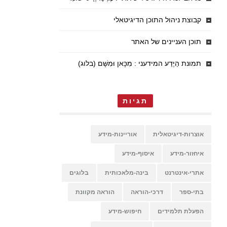
קבוצת ניהול התוכן הדיגיטאלי
תוכן העניינים של האתר
תמונת הַיֶּדַע המידעני : מִכָּאן וּמִשָּׁם (בלוג)
תגיות
אוצרות-דיגיטאלית
אוריינות-מידע
איחזור-מידע
איסוף-מידע
אתרי-אינטרנט
בינה-מלאכותית
בלוגים
בתי-ספר
דרכי-הוראה
הוראה מקוונת
הפעלת תלמידים
חיפוש-מידע