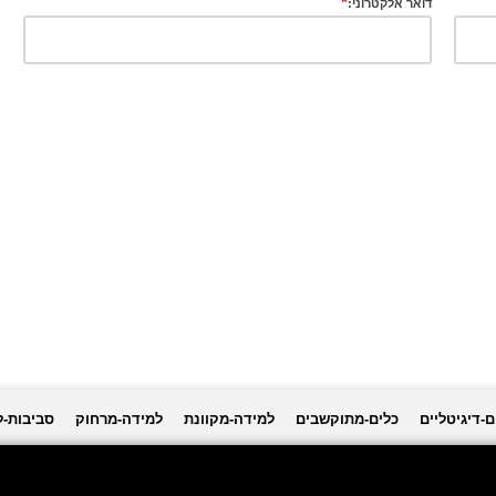
*
דואר אלקטרוני:
ם-דיגיטליים
כלים-מתוקשבים
למידה-מקוונת
למידה-מרחוק
סביבות-