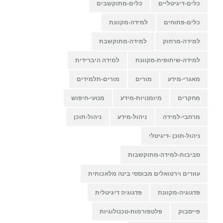
כלים-דיגיטליים
כלים-מתוקשבים
כלים-פתוחים
למידה-מקוונת
למידה-מרחוק
למידה-מתוקשבת
למידה-שיתופית-מקוונת
למידה היברידית
מאגרי-מידע
מורים
מורים-תלמידים
מחקרים
מיומנויות-מידע
מנועי-חיפוש
מרחבי-למידה
ניהול-מידע
ניהול-תוכן
ניהול-תוכן -דיגיטלי
סביבות-למידה-מתוקשבות
עוזרים וירטואלים מבוססי בינה מלאכותית
פדגוגיה-מקוונת
פדגוגיה דיגיטלית
פייסבוק
פלטפורמות-טכנולוגיות