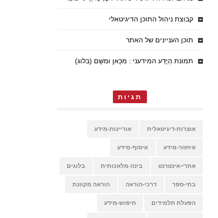
קבוצת ניהול התוכן הדיגיטאלי
תוכן העניינים של האתר
תמונת הַיֶּדַע המידעני : מִכָּאן וּמִשָּׁם (בלוג)
תגיות
אוצרות-דיגיטאלית
אוריינות-מידע
איחזור-מידע
איסוף-מידע
אתרי-אינטרנט
בינה-מלאכותית
בלוגים
בתי-ספר
דרכי-הוראה
הוראה מקוונת
הפעלת תלמידים
חיפוש-מידע