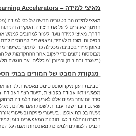
מאיצי למידה –
earning Accelerators
החינוך שעוזרים לייעל את היצירה, הסקירה והניתו
הדרך. מאיצי למידה נועדו לעזור למחנכים לממש את
בסיסיות ומוכנות לעתיד, ומאפשרים למחנכים לתת לת
באופן מיידי בסביבה מכלילה כדי לתמוך בשיפור מת
מבוססות נתונים כדי לעקוב אחר ההתקדמות של התלמ
(בשגרה ובחירום) וכמובן "מוכללים" עם הנגשה מלא
מנקודת המבט של המורים בבתי הספ
"סביבת הענן מיקרוסופט טימס מאפשרת לנו הוראה, 
מפגשי וידאו,עבודה בקבוצות ,תיעוד רצף העבודה, 
סדר יום עוזר בימים אללו לארגן את הלמידה מרחו
שאינם דוברי שפה עברית לשפת האם שלהם , מקל 
נעשה בכיתת אולפן , בשיעורי פיזיקה ובשיעורי אזרח
המורה והתלמיד כגון תובנות המאפשרים בזמן למיד
הכניסה לצוותים ולמערכת מאובטחת ומגנה על הפר