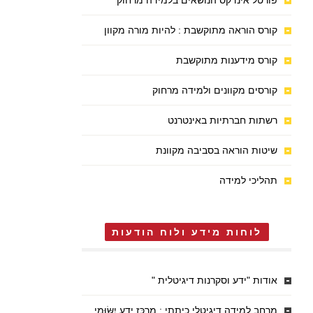
פורטל אינדקס הנושאים בלמידה מרחוק
קורס הוראה מתוקשבת : להיות מורה מקוון
קורס מידענות מתוקשבת
קורסים מקוונים ולמידה מרחוק
רשתות חברתיות באינטרנט
שיטות הוראה בסביבה מקוונת
תהליכי למידה
לוחות מידע ולוח הודעות
אודות "ידע וסקרנות דיגיטלית "
מרחב למידה דיגיטלי כיתתי : מֶרְכַּז יֶדַע יִשּׂוּמִי