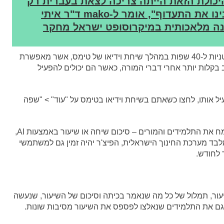
היכולת הזאת הייתה צריכה לצאת בעברית רק
בסוף 2024. כשהתחילה המערכה, שינינו את התעדוף", אומר ל-mako ד"ר איתי
ינה מלאכותית במיקרוסופט ישראל מחקר
לאחרונה נוספה אופציה של הוספת כתוביות סימולטניות ל-40 שפות במהלך שיחת וידיאו של טימס, אשר מאפשרת
קלות יותר אחרי דברי המורה, כאשר הם יכולים להפעיל
יל אותו, לחצו כשאתם בשיחת וידיאו בטימס על "עוד" > "שפה
כעת, מיקרוסופט מודיעה על פיצ'ר נוסף וחדש שישמח את התלמידים והמורים – סיכום שיחה או שיעור באמצעות AI,
לבד מערכת החינוך הישראלית, הפיצ'ר יהיה זמין גם למשתמשי
שיעור, תמלול של כל מה שנאמר בכיתה וסיכום של השיעור, שנעשה