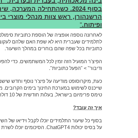
בינה מלאכותית, בעברית ובערבית. "
הרשנהורן, ראש צוות מנהלי מוצרי ב
ופיתוח.
"
לתלמידים שעברית היא לא שפת האם שלהם לעקוב ב
כתוביות בכל שפה שהם בוחרים במהלך השיעור.
הפיצ'ר המועיל הזה זמין לכל המשתמשים. כדי להפע
ודיבור" > "הפעל כתוביות".
שייכנס לשימוש במערכת החינוך בימים הקרובים. מ
טימס פרימיום בישראל, בעלות חודשית של 10 דולר לחודש.
איך זה עובד
?
בסוף כל שיעור התלמידים יוכלו לקבל וידיאו של ה
על בסיס יכולות ChatGPT4. הסיכומים יוכלו לשרת גם את התלמידים שנאלצו לפספס את השיעור מסיבות שונות.