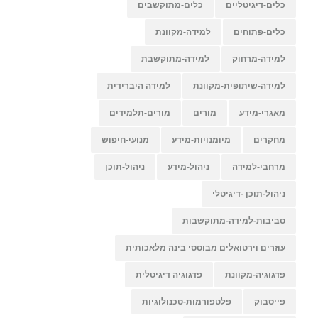
כלים-דיגיטליים
כלים-מתוקשבים
כלים-פתוחים
למידה-מקוונת
למידה-מרחוק
למידה-מתוקשבת
למידה-שיתופית-מקוונת
למידה היברידית
מאגרי-מידע
מורים
מורים-תלמידים
מחקרים
מיומנויות-מידע
מנועי-חיפוש
מרחבי-למידה
ניהול-מידע
ניהול-תוכן
ניהול-תוכן -דיגיטלי
סביבות-למידה-מתוקשבות
עוזרים וירטואלים מבוססי בינה מלאכותית
פדגוגיה-מקוונת
פדגוגיה דיגיטלית
פייסבוק
פלטפורמות-טכנולוגיות