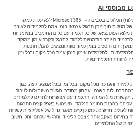
L
מבוססי
AI
מאיצי למידה הם קטגוריה חדשה של כלי למידה (מטלות) הכלולים בסביבת – Microsoft 365 ללא עלות למגזר
ח של מטלות תוך מתן תרגול עצמאי בזמן אמת לתלמידים לאורך
 מלוא הפוטנציאל של כל תלמיד עם כלים התומכים במיומנויות
למידים יותר הזדמנויות ללמוד, לתרגל ולקבל אימון ממוקד
משך. הם חוסכים בזמן למורים/ות ומציגים להם/ן תובנות
ידים/ות. ולתלמידים אימון בזמן אמת מכל מקום ובכל זמן
ה לרווחת התלמידים/ות.
ר
למידה והערכה מכל מקום, בכל זמן ובכל אמצעי קצה. כגון
במחברת ולוח השנה . אחסון מסודר ,הגשת משוב ולוח לניהול
ק. תקשורת מול המורה והתלמיד עם אפשרות לתרגם לתלמידים
עליהם בהבנת החומר הנלמד . השימוש באפליקציה התרגום
ות לעולים חדשים . כמו כן קיים מאגר גדול של אפליקציות לשרות
ה בחירום מעקב אחר מצבם הלימודי והרגשי שלהם. והכי חשוב
טיות של התלמידים