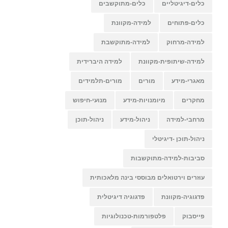
כלים-דיגיטליים
כלים-מתוקשבים
כלים-פתוחים
למידה-מקוונת
למידה-מרחוק
למידה-מתוקשבת
למידה-שיתופית-מקוונת
למידה היברידית
מאגרי-מידע
מורים
מורים-תלמידים
מחקרים
מיומנויות-מידע
מנועי-חיפוש
מרחבי-למידה
ניהול-מידע
ניהול-תוכן
ניהול-תוכן -דיגיטלי
סביבות-למידה-מתוקשבות
עוזרים וירטואלים מבוססי בינה מלאכותית
פדגוגיה-מקוונת
פדגוגיה דיגיטלית
פייסבוק
פלטפורמות-טכנולוגיות