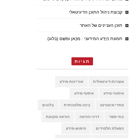
קבוצת ניהול התוכן הדיגיטאלי
תוכן העניינים של האתר
תמונת הַיֶּדַע המידעני : מִכָּאן וּמִשָּׁם (בלוג)
תגיות
אוצרות-דיגיטאלית
אוריינות-מידע
איחזור-מידע
איסוף-מידע
אתרי-אינטרנט
בינה-מלאכותית
בלוגים
בתי-ספר
דרכי-הוראה
הוראה מקוונת
הפעלת תלמידים
חיפוש-מידע