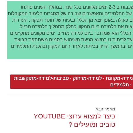
בחט"ב גוונים בראש העין מתנסים תלמידים בכל השכבות ב 2-3 ימים מקוונים בכל שנה. במהלך השנים פותחו
 של התלמידים ומאפשרים שבירה של מסגרות הלימוד המקובלות
 פעולה באופן יוצא מן הכלל, ובעיות של חוסר תפקוד, העדרות
רואים את הלמידה ביום המקוון כחלק מתהליך הלמידה הרגיל.
כללי הוא שמדובר ביום למידה מחייב. ימים מקוונים מתקיימים
מיועד לכיתות ט בנושא מניעת השימוש בסמים משתתפת קבוצת
ם ובהמשך הדיון בכיתות לאחר היום המקוון ובהכנת התלמידים
ידה-מקוונת
·
למידה-מרחוק
·
סביבות-למידה-מתוקשבות
·
תלמידים
מאמר הבא
כיצד למצוא ערוצי YOUTUBE
טובים ומועילים ?