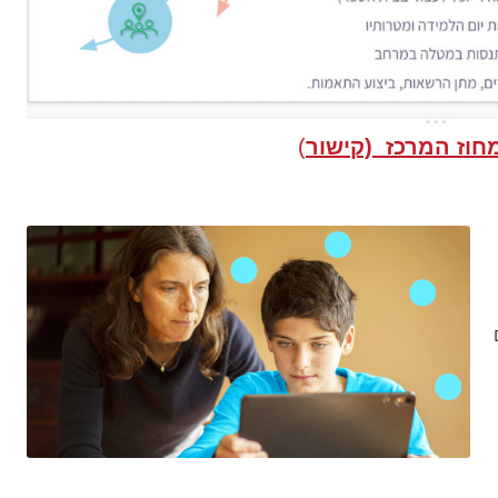
וז המרכז (קישור
)