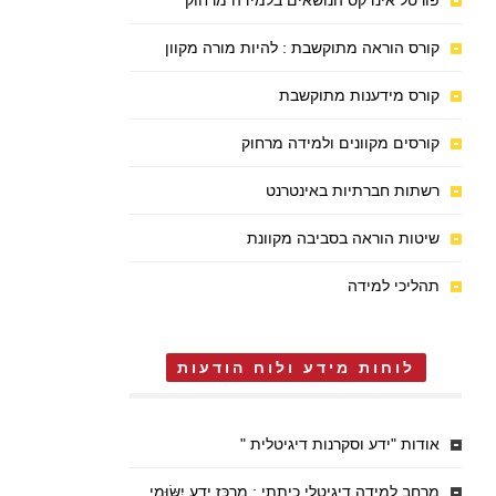
פורטל אינדקס הנושאים בלמידה מרחוק
קורס הוראה מתוקשבת : להיות מורה מקוון
קורס מידענות מתוקשבת
קורסים מקוונים ולמידה מרחוק
רשתות חברתיות באינטרנט
שיטות הוראה בסביבה מקוונת
תהליכי למידה
לוחות מידע ולוח הודעות
אודות "ידע וסקרנות דיגיטלית "
מרחב למידה דיגיטלי כיתתי : מֶרְכַּז יֶדַע יִשּׂוּמִי