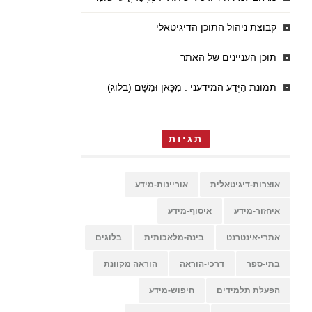
קבוצת ניהול התוכן הדיגיטאלי
תוכן העניינים של האתר
תמונת הַיֶּדַע המידעני : מִכָּאן וּמִשָּׁם (בלוג)
תגיות
אוצרות-דיגיטאלית
אוריינות-מידע
איחזור-מידע
איסוף-מידע
אתרי-אינטרנט
בינה-מלאכותית
בלוגים
בתי-ספר
דרכי-הוראה
הוראה מקוונת
הפעלת תלמידים
חיפוש-מידע