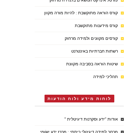
פורטל אינדקס הנושאים בלמידה מרחוק
קורס הוראה מתוקשבת : להיות מורה מקוון
קורס מידענות מתוקשבת
קורסים מקוונים ולמידה מרחוק
רשתות חברתיות באינטרנט
שיטות הוראה בסביבה מקוונת
תהליכי למידה
לוחות מידע ולוח הודעות
אודות "ידע וסקרנות דיגיטלית "
מרחב למידה דיגיטלי כיתתי : מֶרְכַּז יֶדַע יִשּׂוּמִי