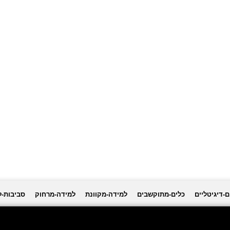
ם-דיגיטליים
כלים-מתוקשבים
למידה-מקוונת
למידה-מרחוק
סביבות-