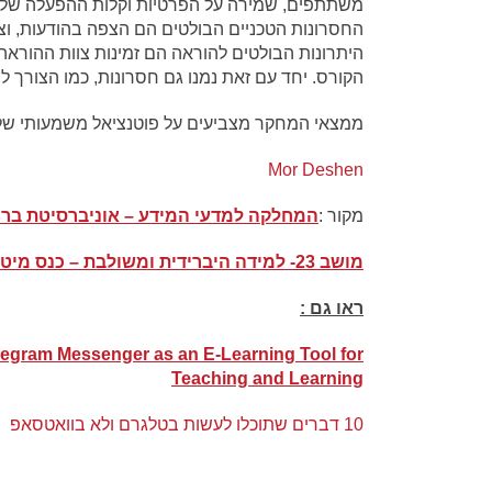
משתתפים, שמירה על הפרטיות וקלות ההפעלה של 
החסרונות הטכניים הבולטים הם הצפה בהודעות, וצ
היתרונות הבולטים להוראה הם זמינות צוות ההוראה,
הקורס. יחד עם זאת נמנו גם חסרונות, כמו הצורך ל
ממצאי המחקר מצביעים על פוטנציאל משמעותי של 
Mor Deshen
מקור :
המחל
קה למדעי המידע – אוניברסי
טת בר 
מושב 23- למידה היברידית ומשולבת – כנס מיט״ל
ראו גם :
legram Messenger as an E-Learning Tool for
Teaching and Learning
10 דברים שתוכלו לעשות בטלגרם ולא בוואטסאפ