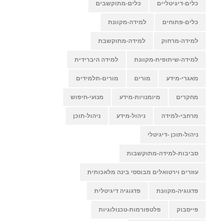
כלים-דיגיטליים
כלים-מתוקשבים
כלים-פתוחים
למידה-מקוונת
למידה-מרחוק
למידה-מתוקשבת
למידה-שיתופית-מקוונת
למידה היברידית
מאגרי-מידע
מורים
מורים-תלמידים
מחקרים
מיומנויות-מידע
מנועי-חיפוש
מרחבי-למידה
ניהול-מידע
ניהול-תוכן
ניהול-תוכן -דיגיטלי
סביבות-למידה-מתוקשבות
עוזרים וירטואלים מבוססי בינה מלאכותית
פדגוגיה-מקוונת
פדגוגיה דיגיטלית
פייסבוק
פלטפורמות-טכנולוגיות