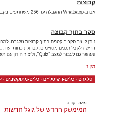
קבוצות
אם ב-Whatsapp ההגבלה עד 256 משתתפים בקבוצה אז ב-Telegram ההגבלה ל—- 200,000.
סקר בתוך קבוצה
ניתן לייצר סקרים קטנים בתוך קבוצות טלגרם. למ
דרישה לקבל תכנים מסויימים, לבדוק נוכחות ועוד… 
ואפשר גם לעבור למצב "Quiz", וליצור חידון עם תשובה נכונה.
מקור
טלגרם
·
כלים-דיגיטליים
·
כלים-מתוקשבים
·
ל
מאמר קודם
המימשק החדש של גוגל חדשות