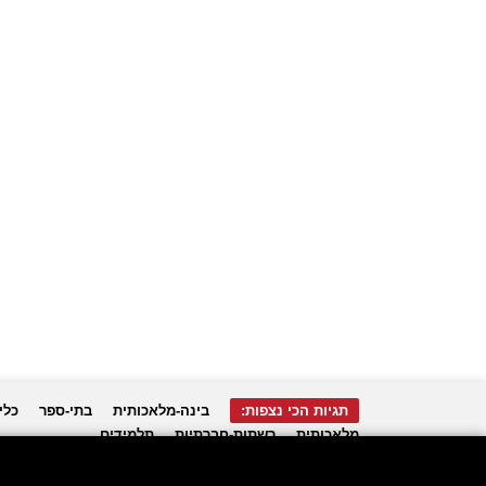
תגיות הכי נצפות:
בינה-מלאכותית
בתי-ספר
כלי
מלאכותית
רשתות-חברתיות
תלמידים