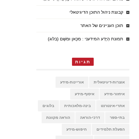
קבוצת ניהול התוכן הדיגיטאלי
תוכן העניינים של האתר
תמונת הַיֶּדַע המידעני : מִכָּאן וּמִשָּׁם (בלוג)
תגיות
אוצרות-דיגיטאלית
אוריינות-מידע
איחזור-מידע
איסוף-מידע
אתרי-אינטרנט
בינה-מלאכותית
בלוגים
בתי-ספר
דרכי-הוראה
הוראה מקוונת
הפעלת תלמידים
חיפוש-מידע