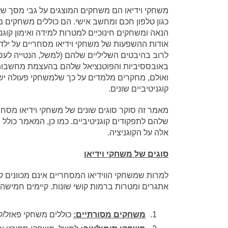
משחקי וידיאו הם משחקים המוצגים על גבי מסך של
כגון טלפון חכם ומחשב אישי. הם כוללים משחקים 
הנאה ומשחקים חינוכיים למטרות למידה ואימון קוגנ
אודות ההשפעות של משחקי וידיאו מסחריים על ילד
לרוב בהיבטים השליליים שלהם (למשל, הנטייה לעס
באובססיביות והפוטנציאל שלהם בהעצמת מחשבות 
ואולם, מחקרים מלמדים על כך שלמשחקי פעולה יש
קוגניטיביים שונים.
מאמר זה סוקר סוגים שונים של משחקי וידיאו מסחר
שלהם לתפקודים קוגניטיביים. כמו כן, המאמר כול
אלה על הקוגניציה.
סוגים של משחקי וידיאו
למרות שמשחקי הווידיאו המסחריים אינם מכווני
אתגרים ומטרות ברמות קושי שונות. קיימים חמישה 
משחקים מסורתיים
:
כוללים משחקי פאזל/לוג