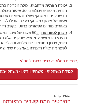
יכולת חזותית-מרחבית
:
יכולת זו כרוכה בתפי
חזותית-מוטורית ויכולות ניווט). שיפור ביכול
שעות של אימון במשחקי פעולה הובילו לשיפור ב
באזורים מוחיים הקשורים בניווט ובקשב חזותי
זיכרון לטווח ארוך
:
50 שעות של אימון במ
במידע חזותי ושמיעתי. אצל שחקנים אלה נמצ
חזותי, זיכרון סמנטי ויכולת שליטה וניהול קו
לשפר את יכולת הלמידה באמצעות שימוש יע
לסיכום המלא בעברית בפורטל מס"ע
למידה משחקית
·
משחקי וידיאו
·
משחקי-מח
מאמר קודם
ההיבטים המתוקשבים ברפורמה