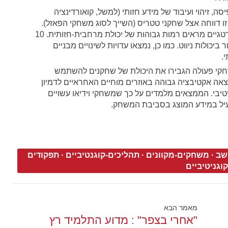
סה, זיהוי ועיבוד של מידע חזותי (למשל, קואורדינציה
ת זו דווחה אצל שחקני טטריס (השייך לסוג משחקי הפאזל).
גם שחקנים במשחקי פעולה ומשחקים אסטרטגיים מראים רמות גבוהות של יכולת מרחבית-חזותית. 10
יכולות ניווט. כמו כן, נמצאו עדויות לשינויים מבניים
.
שחקי פעולה הגבירו את היכולת של שחקנים להשתמש
אה אקטיבציה גבוהה באוזרים מוחיים האחראיים לדמיון
גניטיבי. הממצאים מלמדים על כך שמשחקי וידיאו עשויים
יל במידע המוצג בסביבת המשחק.
שב
·
משחקים-מקוונים
·
תהליכים-קוגנטיביים
·
תפקודים
קוגניטיביים
מאמר הבא
"אחרי בצפר" : מדוע התלמיד רץ