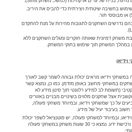
גה, בנייה של ערים או קהילות (למשל, משחק Sims).
מוש בחשיבה שיטתית ויצירתית כדי להביס את היריב.
הם נדרשים השחקנים לתגובות מהירות על מנת להתקדם
ת משחק דמיונית שאותה חוקרים ומגלים השחקנים ללא
ת במהלך המשחק תוך שימוש בחוקי המשחק.
וידיאו
משחקי וידיאו מראים יכולת גבוהה לשמר קשב לאורך
חקים במשחקי מחשב באופן מזדמן. כמו כן, נמצא קשר
יבי (תשומת לב למידע רלוונטי תוך סינון מידע לא
הקשבית אצל שחקנים מלווים בשינויים מבניים באזורים
עים על כך שמשחקי וידיאו, ובמיוחד משחקי פעולה,
חשוב בעיבוד יעיל של מידע.
דיאו, ובמיוחד למשחקי פעולה, יש פוטנציאל לשפר יכולת
זיכרון עבודה, החשובה ללמידה של מיומנויות ורכישת ידע. נמצא כי 30 שעות משחק במשחקי פעולה
תי.