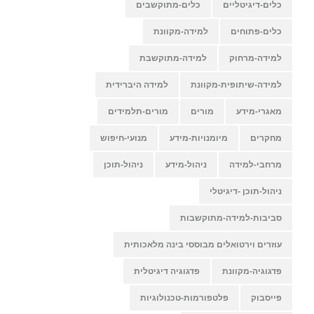
כלים-דיגיטליים
כלים-מתוקשבים
כלים-פתוחים
למידה-מקוונת
למידה-מרחוק
למידה-מתוקשבת
למידה-שיתופית-מקוונת
למידה היברידית
מאגרי-מידע
מורים
מורים-תלמידים
מחקרים
מיומנויות-מידע
מנועי-חיפוש
מרחבי-למידה
ניהול-מידע
ניהול-תוכן
ניהול-תוכן -דיגיטלי
סביבות-למידה-מתוקשבות
עוזרים וירטואלים מבוססי בינה מלאכותית
פדגוגיה-מקוונת
פדגוגיה דיגיטלית
פייסבוק
פלטפורמות-טכנולוגיות