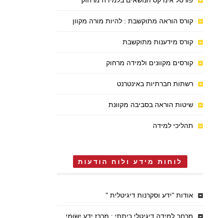
פורטל אינדקס הנושאים בלמידה מרחוק
קורס הוראה מתוקשבת : להיות מורה מקוון
קורס מידענות מתוקשבת
קורסים מקוונים ולמידה מרחוק
רשתות חברתיות באינטרנט
שיטות הוראה בסביבה מקוונת
תהליכי למידה
לוחות מידע ולוח הודעות
אודות "ידע וסקרנות דיגיטלית "
מרחב למידה דיגיטלי כיתתי : מֶרְכַּז יֶדַע יִשּׂוּמִי