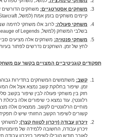
משחקי סימולציה
:
למשל, משחקי ספורט או נהי
משחקים אסטרטגיים
:
משחקים הדורשים שי
קיימים משחקים בזמן אמת (למשל, Starcraft) או מבוססי תור.
משחקי פעולה
:
לרוב אלו משחקי לחימה שב
בשלבי המשחק (למשל, Leauge of Legends).
משחקי פנטזיה
:
משחקים אלה מציעים סביב
לחץ של זמן. השחקנים נדרשים לפתור בעיו
תפקודים קוגניטיביים המצויים בקשר עם משחקי 
קשב
:
משתמשים המשחקים בתדירות גבוהה ב
זמן. שיפור בחלוקת קשב נמצא אצל אלו המש
חזק בין משחקי פעולה לבין שיפור בקשב סלקט
רלוונטי). עוד נמצא כי שיפורים אלה ביכולת 
מוחיים הרלוונטיים לקשב. ממצאים אלה מצבי
קשורים לשיפור הקשב החזותי שיש לו תפקיד 
זיכרון עבודה (זיכרון לטווח קצר)
:
למשחקי וי
לאורך חודש הובילו לשיפור בזיכרון עבודה חזו