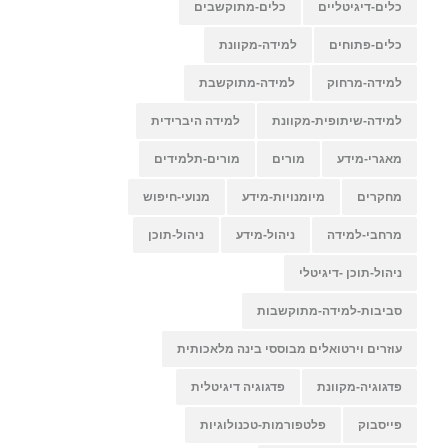
כלים-דיגיטליים
כלים-מתוקשבים
כלים-פתוחים
למידה-מקוונת
למידה-מרחוק
למידה-מתוקשבת
למידה-שיתופית-מקוונת
למידה היברידית
מאגרי-מידע
מורים
מורים-תלמידים
מחקרים
מיומנויות-מידע
מנועי-חיפוש
מרחבי-למידה
ניהול-מידע
ניהול-תוכן
ניהול-תוכן -דיגיטלי
סביבות-למידה-מתוקשבות
עוזרים וירטואלים מבוססי בינה מלאכותית
פדגוגיה-מקוונת
פדגוגיה דיגיטלית
פייסבוק
פלטפורמות-טכנולוגיות