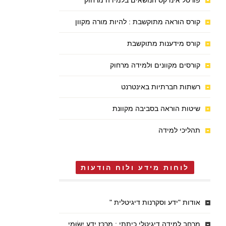
פורטל אינדקס הנושאים בלמידה מרחוק
קורס הוראה מתוקשבת : להיות מורה מקוון
קורס מידענות מתוקשבת
קורסים מקוונים ולמידה מרחוק
רשתות חברתיות באינטרנט
שיטות הוראה בסביבה מקוונת
תהליכי למידה
לוחות מידע ולוח הודעות
אודות "ידע וסקרנות דיגיטלית "
מרחב למידה דיגיטלי כיתתי : מֶרְכַּז יֶדַע יִשּׂוּמִי