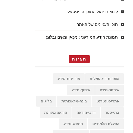
קבוצת ניהול התוכן הדיגיטאלי
תוכן העניינים של האתר
תמונת הַיֶּדַע המידעני : מִכָּאן וּמִשָּׁם (בלוג)
תגיות
אוצרות-דיגיטאלית
אוריינות-מידע
איחזור-מידע
איסוף-מידע
אתרי-אינטרנט
בינה-מלאכותית
בלוגים
בתי-ספר
דרכי-הוראה
הוראה מקוונת
הפעלת תלמידים
חיפוש-מידע