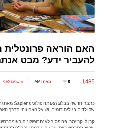
האם הוראה פרונטלית ה
להעביר ידע? מבט אנתרו
1485
0
מאת
AMI
5 שנים לפני
כתבה חדשה ב
של ילדים בגילים דומים, ושואל האם זוהי הדרך האפ
קרן ל. קריימר, פרופסור לאנתרופולוגיה באוניברסיט
שהוא מתרחש כיום, אך זוהי נורמה שהחלה
להתקיי