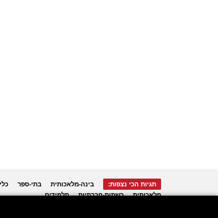
תגיות הכי נצפות:
בינה-מלאכותית
בתי-ספר
כלי
מלאכותית
רשתות-חברתיות
תלמידים