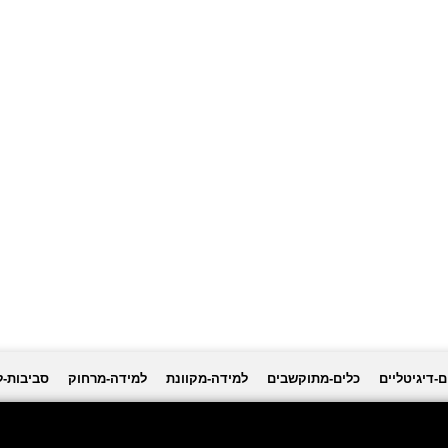
ם-דיגיטליים
כלים-מתוקשבים
למידה-מקוונת
למידה-מרחוק
סביבות-