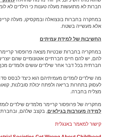
חברות לא מתועשות מעלה טענות כי הילדים לא לומ
במחקרה בחברות בונצואלה ובמקסיקו, מעלה קריימ
אלא מעשייה בשטח.
החשיבות של למידת עמיתים
במחקריה בחברות שבטיות מצאה פרופסור קריימר כ
להם, יש להם חיים חברתיים אוטונומיים שהם יוצרי
חברתית בכל דבר אחר שילדים עושים ולומדים מכך 
מה שילדים לומדים מעמיתיהם הוא כיצד לבסס סדר 
לעסוק בתחרות בריאה ולפתח יכולת סובלנות, קואורד
מצליח בחברה.
מחקריה של פרופסור קריימר מלמדים שילדים לומדים
למידה מעורבות בגילאים
, בקצב שלהם, ובחברת 
קישור למאמר באנגלית
strial Societies Get Wrong Abo
ut Chi
ldhood