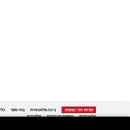
תגיות הכי נצפות:
בינה-מלאכותית
בתי-ספר
כלי
מלאכותית
רשתות-חברתיות
תלמידים