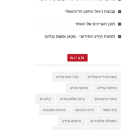
קבוצת ניהול התוכן הדיגיטאלי
תוכן העניינים של האתר
תמונת הַיֶּדַע המידעני : מִכָּאן וּמִשָּׁם (בלוג)
תגיות
אוצרות-דיגיטאלית
אוריינות-מידע
איחזור-מידע
איסוף-מידע
אתרי-אינטרנט
בינה-מלאכותית
בלוגים
בתי-ספר
דרכי-הוראה
הוראה מקוונת
הפעלת תלמידים
חיפוש-מידע