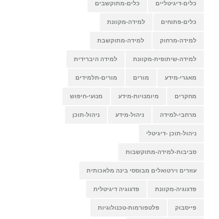
כלים-דיגיטליים
כלים-מתוקשבים
כלים-פתוחים
למידה-מקוונת
למידה-מרחוק
למידה-מתוקשבת
למידה-שיתופית-מקוונת
למידה היברידית
מאגרי-מידע
מורים
מורים-תלמידים
מחקרים
מיומנויות-מידע
מנועי-חיפוש
מרחבי-למידה
ניהול-מידע
ניהול-תוכן
ניהול-תוכן -דיגיטלי
סביבות-למידה-מתוקשבות
עוזרים וירטואלים מבוססי בינה מלאכותית
פדגוגיה-מקוונת
פדגוגיה דיגיטלית
פייסבוק
פלטפורמות-טכנולוגיות