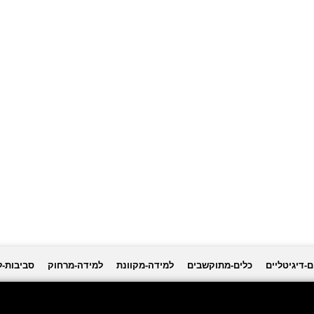
ם-דיגיטליים
כלים-מתוקשבים
למידה-מקוונת
למידה-מרחוק
סביבות-