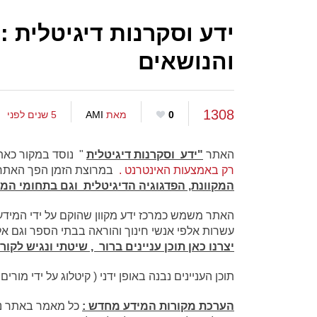
ידע וסקרנות דיגיטלית :
והנושאים
1308
0
מאת
AMI
5 שנים לפני
האתר
"ידע וסקרנות דיגיטלית
" נוסד במקור כאת
רק באמצעות האינטרנט .
במרוצת הזמן הפך האתר 
המקוונת, הפדגוגיה הדיגיטלית וגם בתחומי המיד
האתר משמש כמרכז ידע מקוון שהוקם על ידי המידען
עשרות אלפי אנשי חינוך והוראה בבתי הספר וגם א
יצרנו כאן תוכן עניינים ברור , שיטתי ונגיש לקור
תוכן העניינים נבנה באופן ידני ( קיטלוג על ידי מורי
הערכת מקורות המידע מחדש :
כל מאמר באתר נב