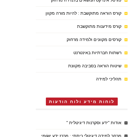
פורטל אינדקס הנושאים בלמידה מרחוק
קורס הוראה מתוקשבת : להיות מורה מקוון
קורס מידענות מתוקשבת
קורסים מקוונים ולמידה מרחוק
רשתות חברתיות באינטרנט
שיטות הוראה בסביבה מקוונת
תהליכי למידה
לוחות מידע ולוח הודעות
אודות "ידע וסקרנות דיגיטלית "
מרחב למידה דיגיטלי כיתתי : מֶרְכַּז יֶדַע יִשּׂוּמִי