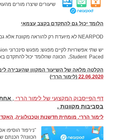
שיעורים שיצרו מורים מהעול
הלומד יכול גם להתקדם בקצב עצמאי
NEARPOD לא מיועדת רק להוראה מקוונת אלא גם להוראה פנים אל פנים בתוך ומחוץ לכיתה.
Student Paced, הכוונה שהלומד יכול להתקדם באופן ע
הקלטה מלאה של השיעור המקוון שהעבירה לימו
22.06.2020
(לימור הררי)
דף הפייסבוק המקצועי של לימור הררי
,
אחת 
בסביבות מקוונות .
לימור הררי. מומחית חדשנות וטכנולוגיה, האקדמ
"נירפוד הוסיפו 
הכוונה? הכנתם שי