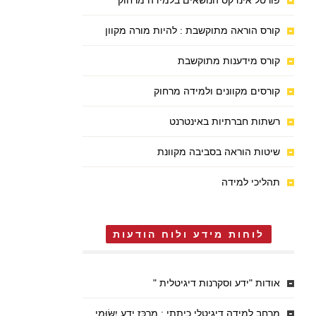
פורטל אינדקס הנושאים בלמידה מרחוק
קורס הוראה מתוקשבת : להיות מורה מקוון
קורס מידענות מתוקשבת
קורסים מקוונים ולמידה מרחוק
רשתות חברתיות באינטרנט
שיטות הוראה בסביבה מקוונת
תהליכי למידה
לוחות מידע ולוח הודעות
אודות "ידע וסקרנות דיגיטלית "
מרחב למידה דיגיטלי כיתתי : מֶרְכַּז יֶדַע יִשּׂוּמִי