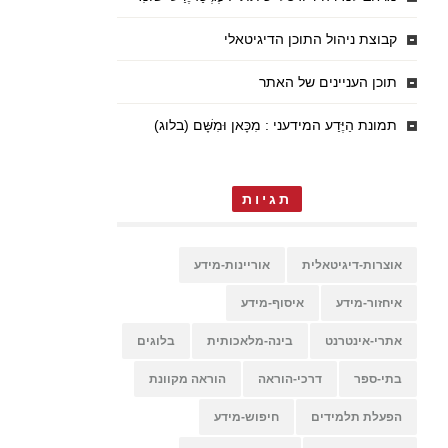
קבוצת ניהול התוכן הדיגיטאלי
תוכן העניינים של האתר
תמונת הַיֶּדַע המידעני : מִכָּאן וּמִשָּׁם (בלוג)
תגיות
אוצרות-דיגיטאלית
אוריינות-מידע
איחזור-מידע
איסוף-מידע
אתרי-אינטרנט
בינה-מלאכותית
בלוגים
בתי-ספר
דרכי-הוראה
הוראה מקוונת
הפעלת תלמידים
חיפוש-מידע