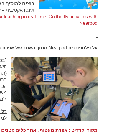
רוצים להוסיף בג
אינטראקטיבית – עכשיו
r teaching in real-time.
On the fly activities with
Nearpod
על פלטפורמת
Nearpod
מתוך האתר של אפרת מע
"בכל
היא 
(תחנ
ברש
הכי
משו
ולמש
כל ה
למח
מקור וקרדיט : אפרת מעטוף , אתר כלים קטנים 