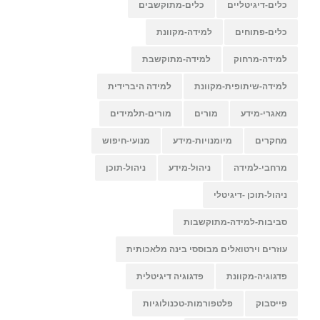
כלים-דיגיטליים
כלים-מתוקשבים
כלים-פתוחים
למידה-מקוונת
למידה-מרחוק
למידה-מתוקשבת
למידה-שיתופית-מקוונת
למידה היברידית
מאגרי-מידע
מורים
מורים-תלמידים
מחקרים
מיומנויות-מידע
מנועי-חיפוש
מרחבי-למידה
ניהול-מידע
ניהול-תוכן
ניהול-תוכן -דיגיטלי
סביבות-למידה-מתוקשבות
עוזרים וירטואלים מבוססי בינה מלאכותית
פדגוגיה-מקוונת
פדגוגיה דיגיטלית
פייסבוק
פלטפורמות-טכנולוגיות