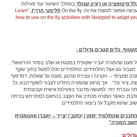
לל סיטואציה או רעיון שנולד
במהלך השיעור עוד פעילות
 אפשר לעשות את זה: On the fly
!(לימור הררי).
"
Learn
how to use on the fly activities with Nearpod to adapt you
טוף, כלים קטנים גדולים :
 פעם שהמורה יעביר שקופית במצגת או שלב בסיור הוירטואלי ,
תעבור גם אצל התלמידים. התלמידים יוכלו לפעול בתוך שקף
ה) ספציפי – הקרנה / עצירת סרטון, מענה על שאלות, דפדפוף
ת, ציור וכד'. אך מרגע שהמורה החליט לעבור לשקף הבא, כל
תה עוברת יחד. למעשה מדובר בפעילות אישית וקבוצתית
לבת, כאשר המורה מכתיב את הקצב בהתאם למתרחש בכיתה
וב שהוא מקבל על ביצועי התלמידים.
תכנים שהתלמיד יסמן / יכתוב / יצייר – יועברו אוטומטית
שב המורה"
גדולים