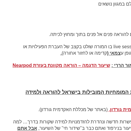
ם במגוון נושאים
יש שתי אפשרויות לקיים מפגש: מפגש סינכרוני live session בו המורה שולט בקצב של העברת הפעילויות או
צמאי (
קדימה או לחזור אחורה)
.
ר הררי :
שיעור הדגמה – הוראה מקוונת בעזרת Nearpod
המומחיות המובילות בישראל להוראה ולמידה
ית גורדון,
(באתר של מכללת האקדמית גורדון).
אפשרות חדשה ונהדרת להזדמנויות למידה שקורות בדרך… למה
עור בנירפוד ואתם כבר ב"שידור חי" של השיעור,
אבל אתם