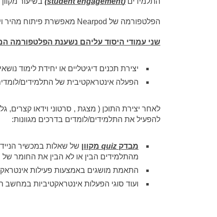
התלמידים
(student engagement)
בשיעור מקוון מ
הפלטפורמה של Nearpod מאפשרת פיתוח מהיר וידידותי של יחידות לימוד/תכנים לימודיים בדרכים מגוונות.
שני עמודי היסוד עליהם נשענת הפלטפורמה המק
יצירת תכנים דיגיטליים או יחידת לימוד נושא
הפעלה אינטראקטיבית של התלמידים/לומדי
לאחר יצירת התוכן ( מצגת , סרטוני וידאו קצרים, גלר
להפעיל את התלמידים/לומדים בדרכים מגוונות:
מבדק
quiz
מקוון
של שאלות במכשיר הנייד 
מהתלמידים הבין או לא הבין את החומר של ה
התאמת מושגים באמצעות פעילות אינטראק
ועוד סוגי הפעלות אינטראקטיביות במחשב ה