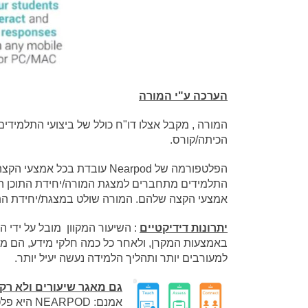
הערכה ע"י המורה
המורה , מקבל אצלו דו"ח כולל של ביצועי התלמידי
הכיתה/קורס.
הפלטפורמה של Nearpod עובדת בכל אמצעי הקצה: מחשב, סמארטפון, טאבלט.
התלמידים מתחברים למצגת המורה/יחידת התוכן הדי
אמצעי הקצה שלהם. המורה שולט במצגת/יחידת התוכ
יתרונות דידיקטיים
: השיעור המקוון מובל על ידי 
באמצעות המקרן, ולאחר כל כמה חלקי מידע, הם מ
למעורבים יותר ותהליך הלמידה נעשה יעיל יותר.
גם מאגר שיעורים ולא רק
אמנם: POD