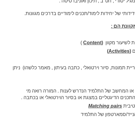
גיל יסודי , חט"ב , תיכון ואוניברסיטה .
וונת הם :
ית לשיעור מקוון
(Content
)
ם
(Activities)
יית תמונות, סיור וירטואלי , כתבה בעיתון , מאמר כלשהו) ניתן
או המחשב של התלמיד הנדרש לענות . המורה רואה מי
תכנים הדיגטליים במצגת או בסיור הוירטואלי או בכתבה .
טיבית
Matching pairs
נייד/סמארטפון של התלמיד