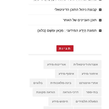
קבוצת ניהול התוכן הדיגיטאלי
תוכן העניינים של האתר
תמונת הַיֶּדַע המידעני : מִכָּאן וּמִשָּׁם (בלוג)
תגיות
אוצרות-דיגיטאלית
אוריינות-מידע
איחזור-מידע
איסוף-מידע
אתרי-אינטרנט
בינה-מלאכותית
בלוגים
בתי-ספר
דרכי-הוראה
הוראה מקוונת
הפעלת תלמידים
חיפוש-מידע