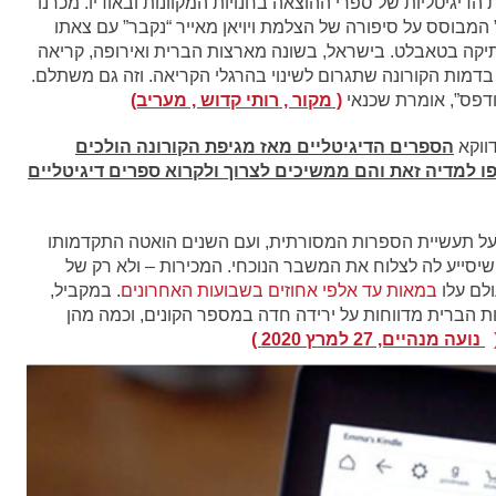
נים הראו עלייה של כ־350% במכירות הדיגיטליות של ספרי ההוצאה בחנויות המקוונות ובאודיו. מכרנו
המבוסס על סיפורה של הצלמת ויויאן מאייר “נקבר” עם צאתו
 ותיקה בטאבלט. בישראל, בשונה מארצות הברית ואירופה, קריאה
ט בדמות הקורונה שתגרום לשינוי בהרגלי הקריאה. וזה גם משתלם.
ודפס”, אומרת שכנאי
( מקור , רותי קדוש , מעריב)
ווקא
הספרים הדיגיטליים מאז מגיפת הקורונה הולכים
פו למדיה זאת והם ממשיכים לצרוך ולקרוא ספרים דיגיטליים
 על תעשיית הספרות המסורתית, ועם השנים הואטה התקדמותו
יסייע לה לצלוח את המשבר הנוכחי. המכירות – ולא רק של
ולם עלו
במאות עד אלפי אחוזים בשבועות האחרונים
. במקביל,
ות הברית מדווחות על ירידה חדה במספר הקונים, וכמה מהן
נועה מנהיים, 27 למרץ 2020 )