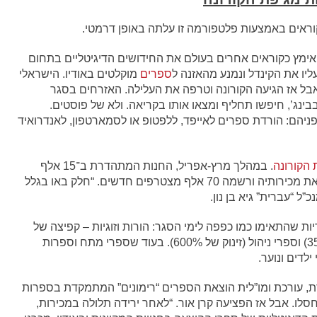
קוראים באמצעות פלטפורמה זו עלתה באופן דרמטי.
אימץ כקוראים אחרים בעולם את החידושים הדיגיטליים בתחום
יו את הקינדל ונמנע מהאזנה ל
ספרים
מוקלטים באודיו. הישראלי
אבל אז הגיעה הקורונה וטרפה את העלילה. האזרחים בסגר
ינג’, חיפשו תחליף ומצאו אותו בקריאה. ולא של פוסטים.
פניהם: הורדת ספרים לאייפד, ללפטופ או לסמארטפון, לאנדרואיד
הקורונה
. במהלך מרץ-אפריל, החנות המתהדרת ב־15 אלף
כותרים של הוצאות ספרים גדולות וקטנות, הכפילה את מכירותיה ורשמה 70 אלף מצטרפים חדשים. “חלק באו בגלל
ל “עברית” גיא בן נון.
ות שהתאימו כמו כפפה לימי הסגר: הורות וזוגיות – קפיצה של
300% במכירות, ספרי הדרכה ופנאי (עלייה של 350%) וספרי ניהול (זינוק של 600%). בעוד שספרי מתח וספרות
לדים ונוער.
רת, עורכת ומו”לית הוצאת הספרים “רימונים” המתמקדת בספרות
לו. אבל אז הפציעה קרן אור. “לאחר ירידה תלולה במכירות,