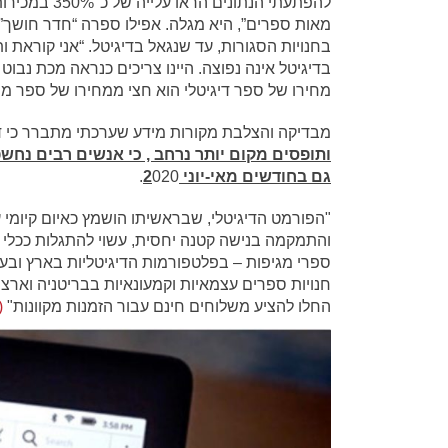
להפתעתי הנתו
מאות ספרים”, היא מגלה. אפילו ספרה “חדר חושך” 
בחנויות הסגורות, עד שנגאל בדיגיטל. “אני קוראת
בדיגיטל אינה נפוצה. היינו צריכים כנראה מכת נבו
מחירו של ספר דיגיטלי הוא חצי ממחירו של ספר מ
מבדיקה והצלבת מקורות מידע שערכתי מתברר כי ד
ותופסים מקום יותר נרחב , כי אנשים רבים נחש
גם בחודשים מאי-יוני 2
020.
"הפורמט הדיגיטלי, שבראשיתו הושמץ כאיום קיומי
והתמקמה בנישה קטנה יחסית, עשוי להתגלות ככלי ש
ספרי מגיפות – בפלטפורמות הדיגיטליות בארץ ובע
חנויות ספרים עצמאיות וקמעונאיות בבריטניה וארצ
החלו להציע משלוחים חינם עבור הזמנות מקוונות"
(