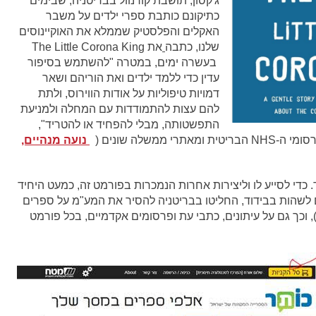
ג'קסון, תושבת קורנוול בבריטניה, שבימים
כתיקונם כותבת ספרי ילדים על משבר
האקלים והפלסטיק שממלא את האוקיינוסים
שלנו, כתבה
את The Little Corona King
בעשרה ימים, במטרה "להשתמש בסיפור
עדין כדי ללמד ילדים ואת הוריהם ושאר
דמויות טיפוליות על אודות הווירוס, ולתת
להם עצות להתמודדות עם המחלה ולמניעת
התפשטותה, מבלי להפחיד או להטריד",
משלה שונים (
נועה מנהיים,
כדי לסייע לו וליצירות אחרות הנמכרות בפורמט זה, כמעט היחיד
ים לשהות בבידוד, החליטו בבריטניה להסיר את המע"מ על ספרים
, וכך גם על עיתונים, כתבי עת ופרסומים אקדמיים, בכל פורמט