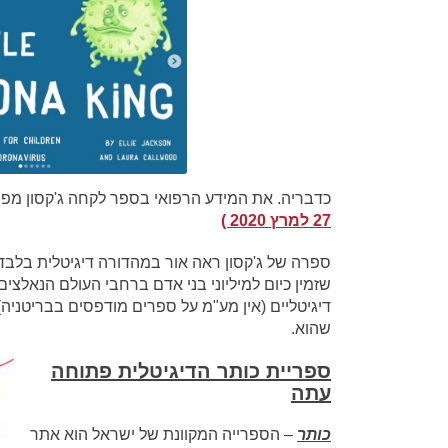
כדבריה. את המידע הרפואי בספר לקחה ג'קסון מפרסומי ה-NHS הבריטית ומאתרי מ
27 למרץ 2020 )
ספרה של ג'קסון ראה אור במהדורה דיגיטלית בלבד. 
שזמין כיום למיליוני בני אדם ברחבי העולם הנאלצ
דיגיטליים (אין מע"מ על ספרים מודפסים בבריטניה)
שהוא.
ספריית כותר הדיגיטלית פתוחה
עתה
כותר
– הספרייה המקוונת של ישראל הוא אתר