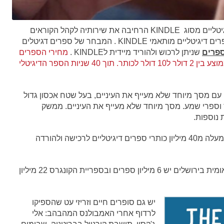
חנות הספרים המקוונת של אמזון לקוראי ספרים דיגיטליים מסוג KINDLE הרחיבה את שירותיה לקהל הקוראים
ברחבי העולם והיא מציעה מבצעי הנחות למליוני ספרים דיגיטליים מותאמי KINDLE . המבחר של ספרים דגיטלים
ספרים
שניתן לרכוש ולהוריד מיידית לKINDLE .
מחירי הספרים
הדיגיטליים כיום בחנות המקוונת של אמזון נעים בממוצע בין 2 דולר ל10 דולר לכותר. תוך 40 שניות הספר הדיגיטלי
יים עם מסך מיוחד שלא מעייף את העיניים, בעל שטח אכסון גדול
 וספרי שמע. מסך מיוחד שלא מעייף את העיניים. ממשק
 נוספות.
: בספריה הלאומית בירושלים יש 6 מיליון ספרים ובספריית הקונגרס 22 מיליון
יש גם סופרים חיים וזריזי עט שהספיקו
לרדוף אחרי האמבולנס המהבהב: אלי