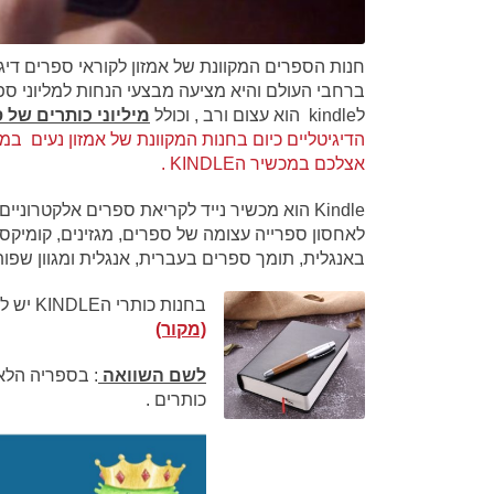
לkindle הוא עצום ורב , וכולל
מיליוני כותרים של 
אצלכם במכשיר הKINDLE .
Kindle הוא מכשיר נייד לקריאת ספרים אלקטרונ
לאחסון ספרייה עצומה של ספרים, מגזינים, קומיקס
באנגלית, תומך ספרים בעברית, אנגלית ומגוון שפות
בחנות כותרי הKINDLE יש למעלה מ40 מיליון כותרי ספרים דיגיטליים לרכישה ולהורדה
(מקור)
לשם השוואה
כותרים .