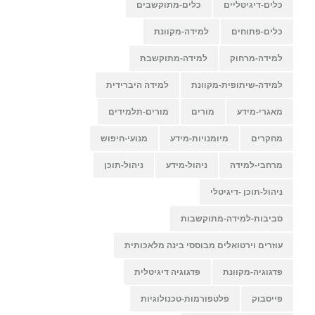
כלים-דיגיטליים
כלים-מתוקשבים
כלים-פתוחים
למידה-מקוונת
למידה-מרחוק
למידה-מתוקשבת
למידה-שיתופית-מקוונת
למידה היברידית
מאגרי-מידע
מורים
מורים-תלמידים
מחקרים
מיומנויות-מידע
מנועי-חיפוש
מרחבי-למידה
ניהול-מידע
ניהול-תוכן
ניהול-תוכן -דיגיטלי
סביבות-למידה-מתוקשבות
עוזרים וירטואלים מבוססי בינה מלאכותית
פדגוגיה-מקוונת
פדגוגיה דיגיטלית
פייסבוק
פלטפורמות-טכנולוגיות