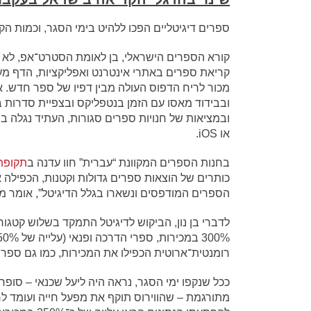
ספרים דיגיטליים הפכו ללהיט בימי הסגר, וכמות ה
קורא הספרים הישראלי, בן לאומת הסטרט־אפ, לא 
קריאת ספרים באתרי אינטרנט ואפליקציות, הדף מעל
מכור לריח הדפוס העולה מבין דפיו של ספר חדש. 
ובבידוד מאסו עם הזמן בנטפליקס ובצפיית סדרות בב
ובמציאות של חנויות ספרים סגורות, העתיד נגלה ב
או iOS.
בחנות הספרים המקוונת “עברית” חוו עדנה ב
תקופת 
הספרים המודפסים ונשארו בגלל הדיגיטל”, אומר מנכ”
לדברי בן נון, הביקוש לדיגיטל התמקד בשלוש קטגורי
רומנטית־ארוטית הכפילו את המכירות, כמו גם ספרי י
ככל שנקפו ימי הסגר, נראה היה ליעל שכנאי – סופ
מתורגמת – שהווירוס תוקף את מפעל חייה ועומד לחס