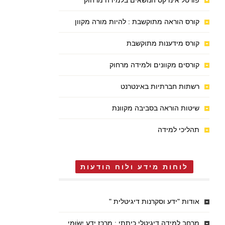
פורטל אינדקס הנושאים בלמידה מרחוק
קורס הוראה מתוקשבת : להיות מורה מקוון
קורס מידענות מתוקשבת
קורסים מקוונים ולמידה מרחוק
רשתות חברתיות באינטרנט
שיטות הוראה בסביבה מקוונת
תהליכי למידה
לוחות מידע ולוח הודעות
אודות "ידע וסקרנות דיגיטלית "
מרחב למידה דיגיטלי כיתתי : מֶרְכַּז יֶדַע יִשּׂוּמִי