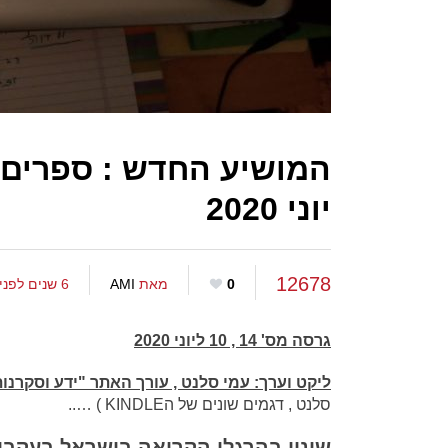
המושיע החדש : ספרים די
יוני 2020
12678
0
מאת
AMI
6 שנים לפני
גרסה מס' 14 , 10 ליוני 2020
ליקט וערך: עמי סלנט , עורך האתר "ידע וסקרנות
סלנט , דגמים שונים של הKINDLE ) …..
שינוי בהרגלי הקריאה בישראל בעקבו