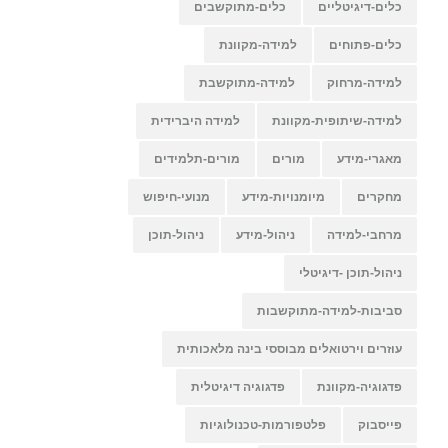
כלים-דיגיטליים
כלים-מתוקשבים
כלים-פתוחים
למידה-מקוונת
למידה-מרחוק
למידה-מתוקשבת
למידה-שיתופית-מקוונת
למידה היברידית
מאגרי-מידע
מורים
מורים-תלמידים
מחקרים
מיומנויות-מידע
מנועי-חיפוש
מרחבי-למידה
ניהול-מידע
ניהול-תוכן
ניהול-תוכן -דיגיטלי
סביבות-למידה-מתוקשבות
עוזרים וירטואלים מבוססי בינה מלאכותית
פדגוגיה-מקוונת
פדגוגיה דיגיטלית
פייסבוק
פלטפורמות-טכנולוגיות