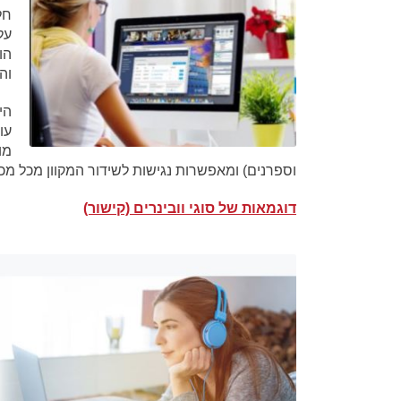
חל
על
הו
וה
הי
עו
מו
וספרנים) ומאפשרות נגישות לשידור המקוון מכל מכ
דוגמאות של סוגי וובינרים
(קישור)