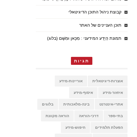
קבוצת ניהול התוכן הדיגיטאלי
תוכן העניינים של האתר
תמונת הַיֶּדַע המידעני : מִכָּאן וּמִשָּׁם (בלוג)
תגיות
אוצרות-דיגיטאלית
אוריינות-מידע
איחזור-מידע
איסוף-מידע
אתרי-אינטרנט
בינה-מלאכותית
בלוגים
בתי-ספר
דרכי-הוראה
הוראה מקוונת
הפעלת תלמידים
חיפוש-מידע