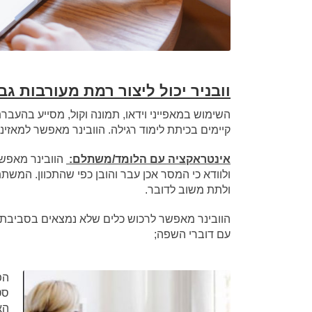
וובניר יכול ליצור רמת מעורבות 
השימוש במאפייני וידאו, תמונה וקול, מסייע בהע
קיימים בכיתת לימוד רגילה. הוובינר מאפשר למאזינ
אינטראקציה עם הלומד/משתלם:
הוובינר מאפש
ולוודא כי המסר אכן עבר והובן כפי שהתכוון. המש
ולתת משוב לדובר.
הוובינר מאפשר לרכוש כלים שלא נמצאים בסביבתנו
עם דוברי השפה;
הפ
סט
הא