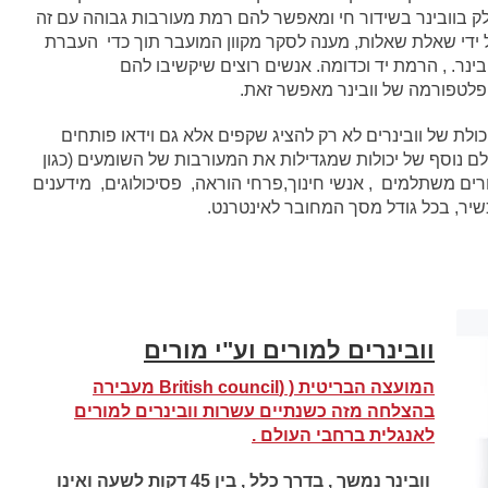
ק בוובינר בשידור חי ומאפשר להם רמת מעורבות גבוהה עם זה
 ידי שאלת שאלות, מענה לסקר מקוון המועבר תוך כדי העברת
בינר. , הרמת יד וכדומה. אנשים רוצים שיקשיבו להם
פלטפורמה של וובינר מאפשר זאת.
כולת של וובינרים לא רק להציג שקפים אלא גם וידאו פותחים
לם נוסף של יכולות שמגדילות את המעורבות של השומעים (כגון
רים משתלמים , אנשי חינוך,פרחי הוראה, פסיכולוגים, מידענים
שיר, בכל גודל מסך המחובר לאינטרנט.
וובינרים למורים וע"י מורים
המועצה הבריטית ( (British council מעבירה
בהצלחה מזה כשנתיים עשרות וובינרים למורים
לאנגלית ברחבי העולם .
וובינר נמשך , בדרך כלל , בין 45 דקות לשעה ואינו