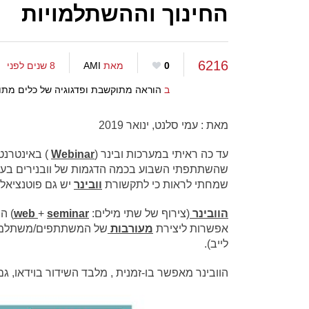
החינוך וההשתלמויות
6216
0
מאת
AMI
8 שנים לפני
ב
הוראה מתוקשבת ופדגוגיה של כלים מתו
מאת : עמי סלנט, ינואר 2019
עד כה ראיתי במערכות ובינר (
Webinar
) באינטרנט
שהשתתפתי השבוע בכמה הדגמות של וובנירים בעולמות
שמחתי לראות כי לתקשורת
וובינר
יש גם פוטנציאל 
הוובינר
(צירוף של שתי מילים:
seminar
+
web
) ה
אפשרות ליצירת
מעורבות
של המשתתפים/משתלמים בו
לייב).
הוובינר מאפשר בו-זמנית , מלבד השידור בוידאו, גם