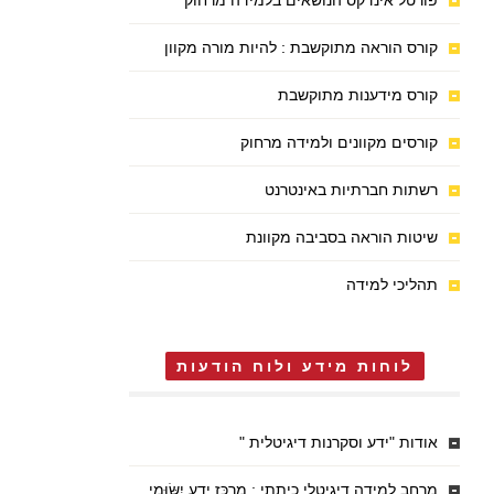
פורטל אינדקס הנושאים בלמידה מרחוק
קורס הוראה מתוקשבת : להיות מורה מקוון
קורס מידענות מתוקשבת
קורסים מקוונים ולמידה מרחוק
רשתות חברתיות באינטרנט
שיטות הוראה בסביבה מקוונת
תהליכי למידה
לוחות מידע ולוח הודעות
אודות "ידע וסקרנות דיגיטלית "
מרחב למידה דיגיטלי כיתתי : מֶרְכַּז יֶדַע יִשּׂוּמִי