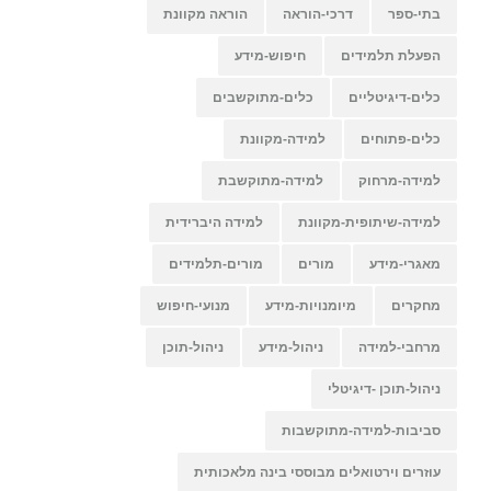
בתי-ספר
דרכי-הוראה
הוראה מקוונת
הפעלת תלמידים
חיפוש-מידע
כלים-דיגיטליים
כלים-מתוקשבים
כלים-פתוחים
למידה-מקוונת
למידה-מרחוק
למידה-מתוקשבת
למידה-שיתופית-מקוונת
למידה היברידית
מאגרי-מידע
מורים
מורים-תלמידים
מחקרים
מיומנויות-מידע
מנועי-חיפוש
מרחבי-למידה
ניהול-מידע
ניהול-תוכן
ניהול-תוכן -דיגיטלי
סביבות-למידה-מתוקשבות
עוזרים וירטואלים מבוססי בינה מלאכותית