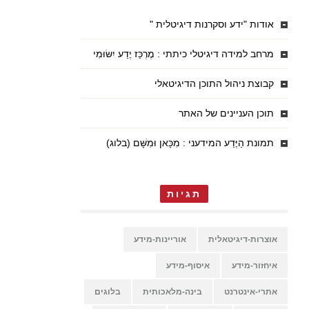
אודות "ידע וסקרנות דיגיטלית "
מרחב למידה דיגיטלי כיתתי : מֶרְכַּז יֶדַע יִשּׂוּמִי
קבוצת ניהול התוכן הדיגיטאלי
תוכן העניינים של האתר
תמונת הַיֶּדַע המידעני : מִכָּאן וּמִשָּׁם (בלוג)
תגיות
אוצרות-דיגיטאלית
אוריינות-מידע
איחזור-מידע
איסוף-מידע
אתרי-אינטרנט
בינה-מלאכותית
בלוגים