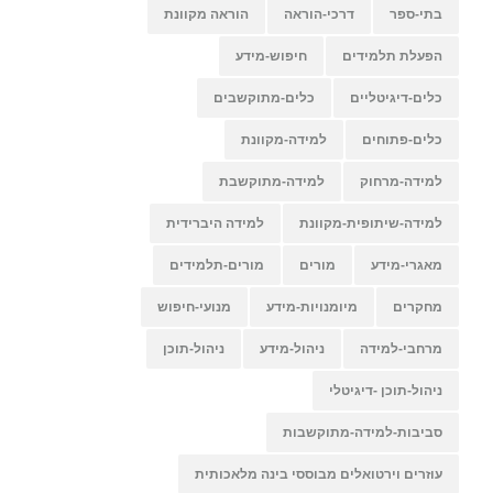
בתי-ספר
דרכי-הוראה
הוראה מקוונת
הפעלת תלמידים
חיפוש-מידע
כלים-דיגיטליים
כלים-מתוקשבים
כלים-פתוחים
למידה-מקוונת
למידה-מרחוק
למידה-מתוקשבת
למידה-שיתופית-מקוונת
למידה היברידית
מאגרי-מידע
מורים
מורים-תלמידים
מחקרים
מיומנויות-מידע
מנועי-חיפוש
מרחבי-למידה
ניהול-מידע
ניהול-תוכן
ניהול-תוכן -דיגיטלי
סביבות-למידה-מתוקשבות
עוזרים וירטואלים מבוססי בינה מלאכותית