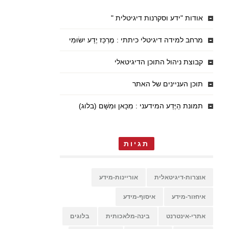
אודות "ידע וסקרנות דיגיטלית "
מרחב למידה דיגיטלי כיתתי : מֶרְכַּז יֶדַע יִשּׂוּמִי
קבוצת ניהול התוכן הדיגיטאלי
תוכן העניינים של האתר
תמונת הַיֶּדַע המידעני : מִכָּאן וּמִשָּׁם (בלוג)
תגיות
אוצרות-דיגיטאלית
אוריינות-מידע
איחזור-מידע
איסוף-מידע
אתרי-אינטרנט
בינה-מלאכותית
בלוגים