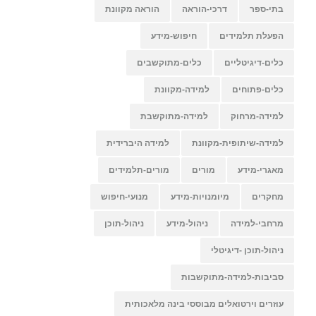
בתי-ספר
דרכי-הוראה
הוראה מקוונת
הפעלת תלמידים
חיפוש-מידע
כלים-דיגיטליים
כלים-מתוקשבים
כלים-פתוחים
למידה-מקוונת
למידה-מרחוק
למידה-מתוקשבת
למידה-שיתופית-מקוונת
למידה היברידית
מאגרי-מידע
מורים
מורים-תלמידים
מחקרים
מיומנויות-מידע
מנועי-חיפוש
מרחבי-למידה
ניהול-מידע
ניהול-תוכן
ניהול-תוכן -דיגיטלי
סביבות-למידה-מתוקשבות
עוזרים וירטואלים מבוססי בינה מלאכותית