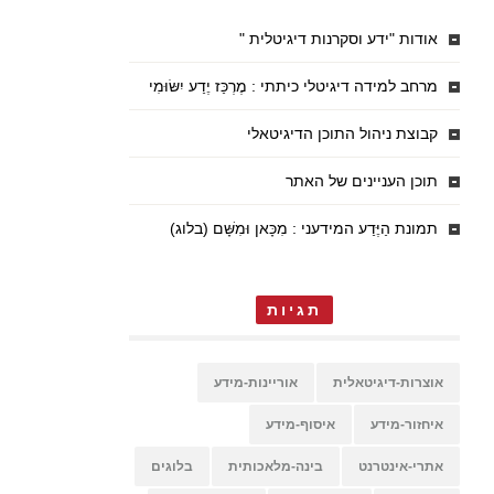
אודות "ידע וסקרנות דיגיטלית "
מרחב למידה דיגיטלי כיתתי : מֶרְכַּז יֶדַע יִשּׂוּמִי
קבוצת ניהול התוכן הדיגיטאלי
תוכן העניינים של האתר
תמונת הַיֶּדַע המידעני : מִכָּאן וּמִשָּׁם (בלוג)
תגיות
אוצרות-דיגיטאלית
אוריינות-מידע
איחזור-מידע
איסוף-מידע
אתרי-אינטרנט
בינה-מלאכותית
בלוגים